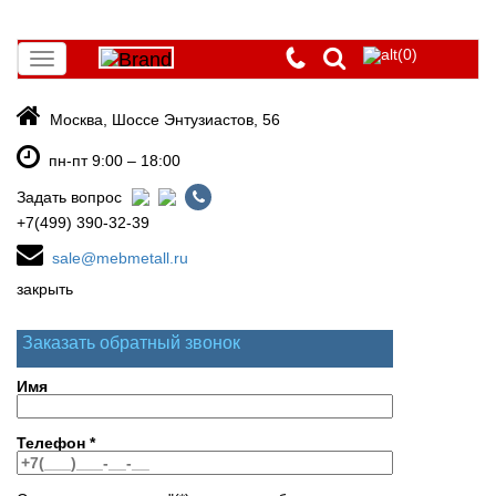
(0)
Toggle
navigation
Москва, Шоссе Энтузиастов, 56
пн-пт 9:00 – 18:00
Задать вопрос
+7(499) 390-32-39
sale@mebmetall.ru
закрыть
Заказать обратный звонок
Имя
Телефон
*