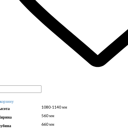
 корзину
1080-1140 мм
ысота
560 мм
ирина
660 мм
лубина