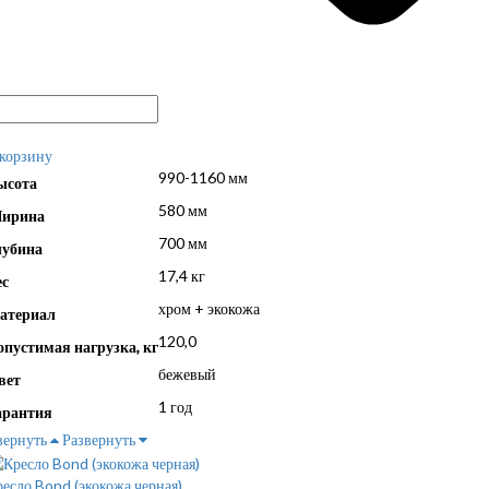
 корзину
990-1160 мм
ысота
580 мм
ирина
700 мм
лубина
17,4 кг
ес
хром + экокожа
атериал
120,0
опустимая нагрузка, кг
бежевый
вет
1 год
арантия
вернуть
Развернуть
есло Bond (экокожа черная)