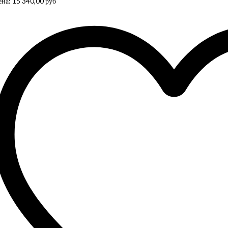
ена:
15 340,00
руб