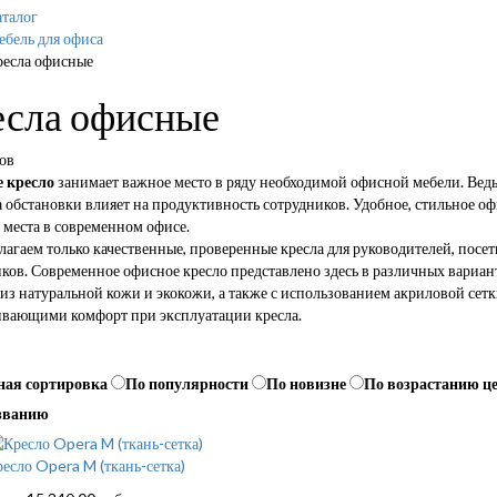
талог
бель для офиса
ресла офисные
есла офисные
ов
 кресло
занимает важное место в ряду необходимой офисной мебели. Ведь
 обстановки влияет на продуктивность сотрудников. Удобное, стильное о
 места в современном офисе.
агаем только качественные, проверенные кресла для руководителей, посет
ков. Современное офисное кресло представлено здесь в различных вариант
из натуральной кожи и экокожи, а также с использованием акриловой сет
ивающими комфорт при эксплуатации кресла.
ная сортировка
По популярности
По новизне
По возрастанию ц
званию
есло Opera M (ткань-сетка)