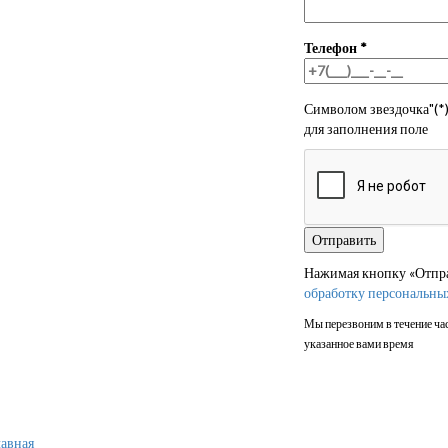
Телефон
*
Символом звездочка"(*)
для заполнения поле
Нажимая кнопку «Отправ
обработку персональны
Мы перезвоним в течение час
указанное вами время
авная