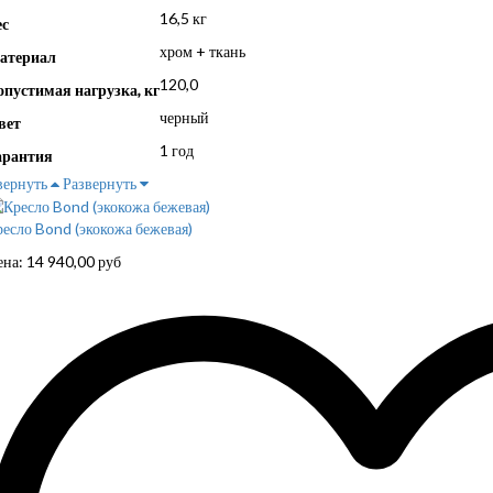
16,5 кг
ес
хром + ткань
атериал
120,0
опустимая нагрузка, кг
черный
вет
1 год
арантия
вернуть
Развернуть
есло Bond (экокожа бежевая)
ена:
14 940,00
руб