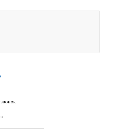
9
 звонок
ок