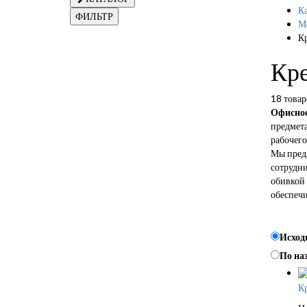
Ка
ФИЛЬТР
Ме
К
Кр
18 товар
Офисное
предмета
рабочего
Мы предл
сотрудни
обивкой 
обеспеч
Исход
По на
Кр