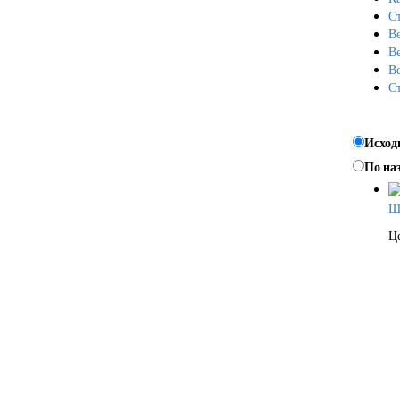
С
В
В
В
С
Исход
По на
Ш
Ц