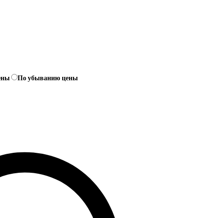
ены
По убыванию цены