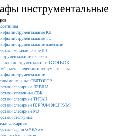
афы инструментальные
аров
ассетницы
кафы инструментальные КД
кафы инструментальные ТС
кафы инструментальные навесные
ерстаки металлические ВП
нструментальные тележки
ележки инструментальные TOOLBOX
умбы металлические инструментальные
кафы инструментальные
толы монтажные СВЯТОГОР
ерстаки слесарные ЛЕВША
ерстаки усиленные СВК
ерстаки слесарные ТИТАН
ерстаки слесарные FERRUM (ФЕРРУМ)
ерстаки слесарные М3
рстаки столярные
иски слесарные
ерстаки серии GARAGE
абинеты батарейные