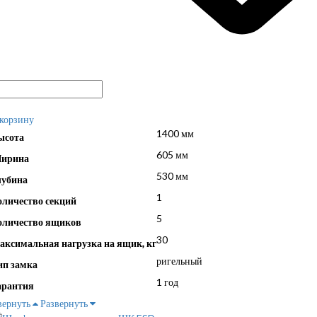
 корзину
1400 мм
ысота
605 мм
ирина
530 мм
лубина
1
оличество секций
5
оличество ящиков
30
аксимальная нагрузка на ящик, кг
ригельный
ип замка
1 год
арантия
вернуть
Развернуть