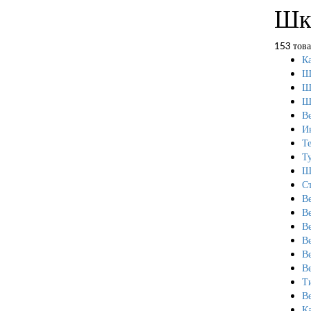
Шк
153 тов
К
Ш
Ш
Ш
В
И
Т
Т
Ш
С
В
В
В
В
В
Ве
Т
В
К