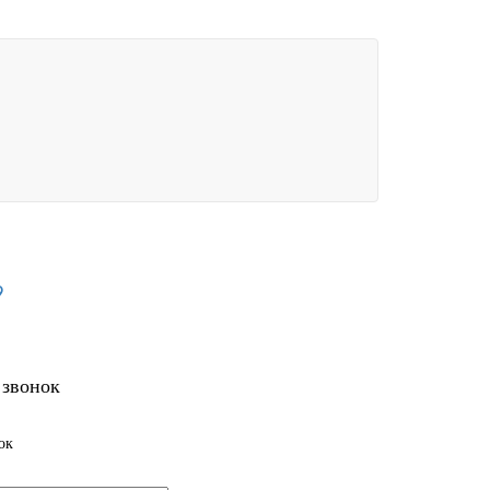
9
 звонок
ок