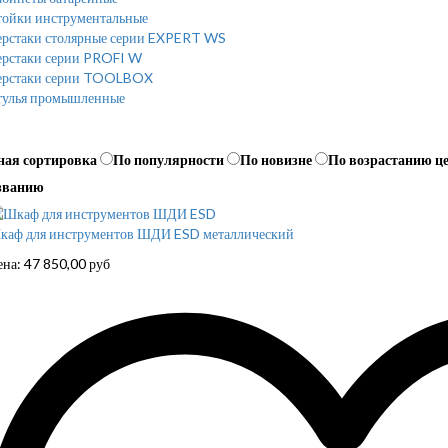
тойки инструментальные
ерстаки столярные серии EXPERT WS
ерстаки серии PROFI W
ерстаки серии TOOLBOX
тулья промышленные
ная сортировка
По популярности
По новизне
По возрастанию ц
званию
каф для инструментов ШДИ ESD металлический
ена:
47 850,00
руб