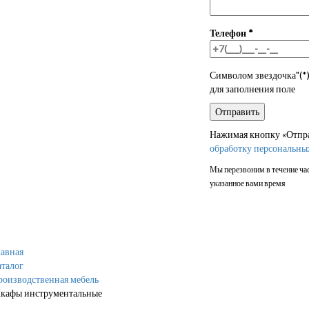
Телефон
*
Символом звездочка"(*)
для заполнения поле
Нажимая кнопку «Отправ
обработку персональны
Мы перезвоним в течение час
указанное вами время
авная
талог
роизводственная мебель
кафы инструментальные