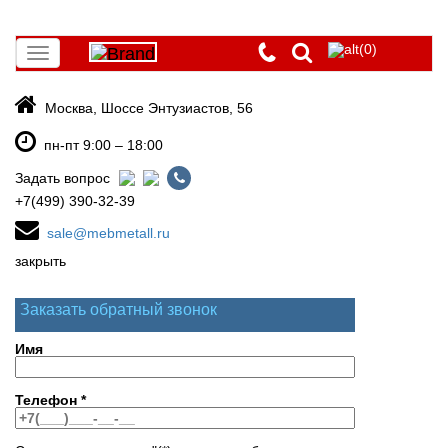
(0)
Toggle
navigation
Москва, Шоссе Энтузиастов, 56
пн-пт 9:00 – 18:00
Задать вопрос
+7(499) 390-32-39
sale@mebmetall.ru
закрыть
Заказать обратный звонок
Имя
Телефон
*