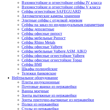
Взломостойкие и огнестойкие сейфы IV класса
Взломостойкие и огнестойкие сейфы V класса
Сейфы огнестойкие SAFEGUARD
Автоматические камеры хранения
Элитные сейфы с отделкой деревом
Сейфы на заказ по индивидуальным параметрам
Сейфы депозитные
Сейфы офисные рипост
Сейфы мебельные Рипост
Сейфы Rhino Metals
Сейфы офисные Valberg
Сейфы мебельные Valberg ASM, AIKO
Сейфы офисные огнестойкие Valberg
Сейфы офисные огнестойкие Topaz
Сейфы ВМI
Шкафы полицейские
Тележки банковские
Нейтральное оборудование
Плиты индукционные
Почтовые ящики из нержавейки
Ванны моечные
Зонты вытяжные из нержавейки
Зонты приточно-вытяжные из нержавейки
Полки из нержавейки
Столы из нержавейки