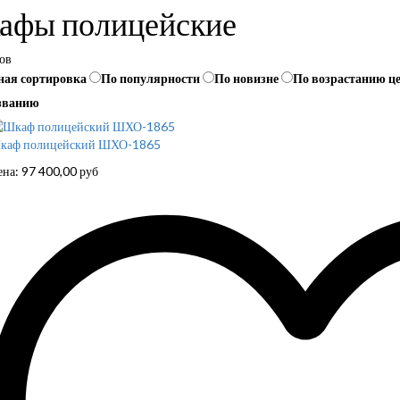
афы полицейские
ов
ная сортировка
По популярности
По новизне
По возрастанию ц
званию
каф полицейский ШХО-1865
ена:
97 400,00
руб