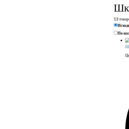
Шк
13 товар
Исход
По на
Ш
Ц