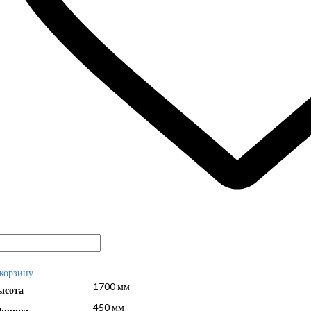
 корзину
1700 мм
ысота
450 мм
ирина