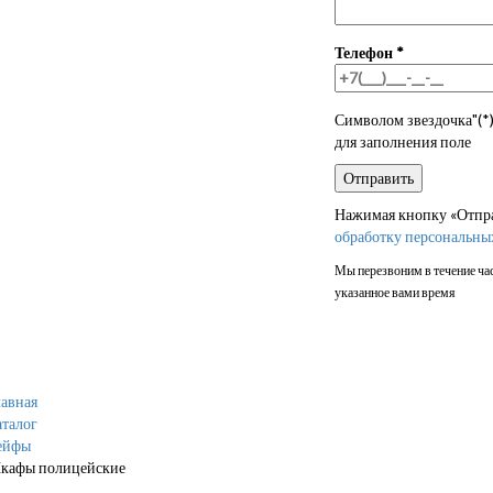
Телефон
*
Символом звездочка"(*)
для заполнения поле
Нажимая кнопку «Отправ
обработку персональны
Мы перезвоним в течение час
указанное вами время
авная
талог
ейфы
кафы полицейские