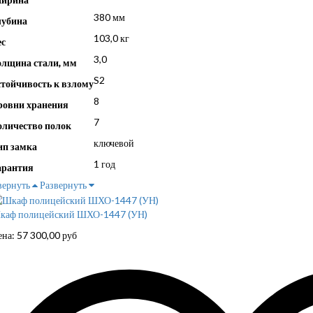
380 мм
лубина
103,0 кг
ес
3,0
олщина стали, мм
S2
стойчивость к взлому
8
ровни хранения
7
оличество полок
ключевой
ип замка
1 год
арантия
вернуть
Развернуть
каф полицейский ШХО-1447 (УН)
ена:
57 300,00
руб