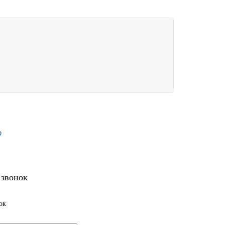
9
 звонок
ок