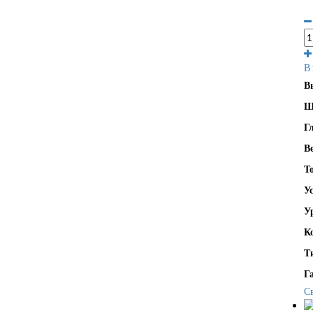
В
В
Ш
Г
В
Т
У
У
К
Т
Г
С