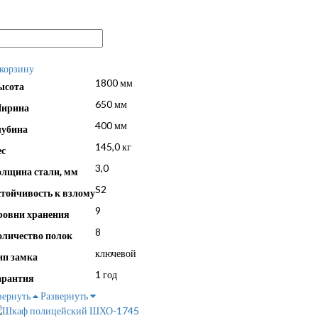
 корзину
1800 мм
ысота
650 мм
ирина
400 мм
лубина
145,0 кг
ес
3,0
олщина стали, мм
S2
стойчивость к взлому
9
ровни хранения
8
оличество полок
ключевой
ип замка
1 год
арантия
вернуть
Развернуть