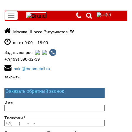
(0)
Toggle
navigation
Москва, Шоссе Энтузиастов, 56
пн-пт 9:00 – 18:00
Задать вопрос
+7(499) 390-32-39
sale@mebmetall.ru
закрыть
Заказать обратный звонок
Имя
Телефон
*