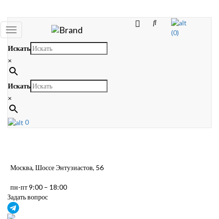
Toggle
(0)
navigation
Искать
×
Искать
×
0
Москва, Шоссе Энтузиастов, 56
пн-пт 9:00 – 18:00
Задать вопрос