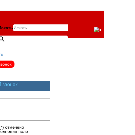
Искать
0
×
ru
звонок
й звонок
(*) отмечено
полнения поле