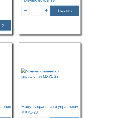
панелью вскрытия)
В корзину
ину
вления
Модуль хранения и управления
МХУ1-29