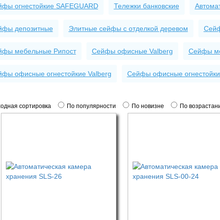
йфы огнестойкие SAFEGUARD
Тележки банковские
Автома
йфы депозитные
Элитные сейфы с отделкой деревом
Сейф
йфы мебельные Рипост
Сейфы офисные Valberg
Сейфы ме
йфы офисные огнестойкие Valberg
Сейфы офисные огнестойки
одная сортировка
По популярности
По новизне
По возрастан