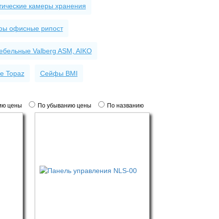
тические камеры хранения
ы офисные рипост
бельные Valberg ASM, AIKO
е Topaz
Сейфы ВМI
ию цены
По убыванию цены
По названию