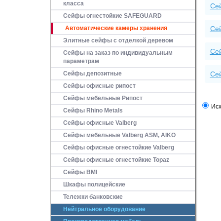
класса
Се
Сейфы огнестойкие SAFEGUARD
Автоматические камеры хранения
Се
Элитные сейфы с отделкой деревом
Се
Сейфы на заказ по индивидуальным
параметрам
Сейфы депозитные
Се
Сейфы офисные рипост
Сейфы мебельные Рипост
Исх
Сейфы Rhino Metals
Сейфы офисные Valberg
Сейфы мебельные Valberg ASM, AIKO
Сейфы офисные огнестойкие Valberg
Сейфы офисные огнестойкие Topaz
Сейфы ВМI
Шкафы полицейские
Тележки банковские
Нейтральное оборудование