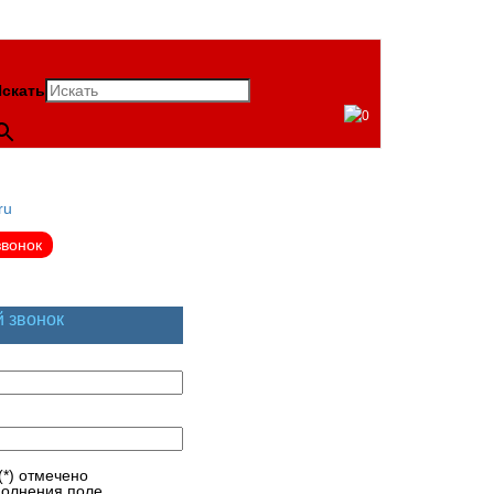
скать
0
ru
звонок
й звонок
(*) отмечено
полнения поле