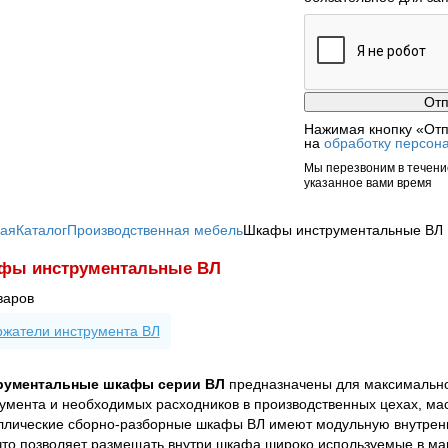
Нажимая кнопку «Отп
на
обработку персон
Мы перезвоним в течение
указанное вами время
ная
Каталог
Производственная мебель
Шкафы инструментальные ВЛ
фы инструментальные ВЛ
варов
ржатели инструмента ВЛ
рументальные шкафы серии ВЛ
предназначены для максимально
умента и необходимых расходников в производственных цехах, мас
лические сборно-разборные шкафы ВЛ имеют модульную внутренн
что позволяет размещать внутри шкафа широко используемые в м