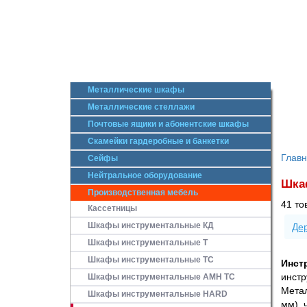
Металлические шкафы
Металлические стеллажи
Почтовые ящики и абонентские шкафы
Скамейки гардеробные и банкетки
Глав
Сейфы
Нейтральное оборудование
Шка
Производственная мебель
41 то
Кассетницы
Шкафы инструментальные КД
Де
Шкафы инструментальные Т
Шкафы инструментальные ТС
Инст
инстр
Шкафы инструментальные AMH TC
Метал
Шкафы инструментальные HARD
мм), 