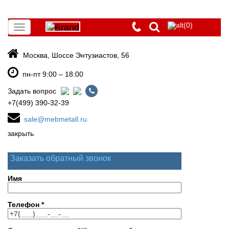
(0)
Toggle
navigation
Москва, Шоссе Энтузиастов, 56
пн-пт 9:00 – 18:00
Задать вопрос
+7(499) 390-32-39
sale@mebmetall.ru
закрыть
Заказать обратный звонок
Имя
Телефон
*