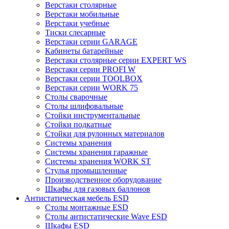
Верстаки столярные
Верстаки мобильные
Верстаки учебные
Тиски слесарные
Верстаки серии GARAGE
Кабинеты батарейные
Верстаки столярные серии EXPERT WS
Верстаки серии PROFI W
Верстаки серии TOOLBOX
Верстаки серии WORK 75
Столы сварочные
Столы шлифовальные
Стойки инструментальные
Стойки подкатные
Стойки для рулонных материалов
Системы хранения
Системы хранения гаражные
Системы хранения WORK ST
Стулья промышленные
Производственное оборудование
Шкафы для газовых баллонов
Антистатическая мебель ESD
Столы монтажные ESD
Столы антистатические Wave ESD
Шкафы ESD