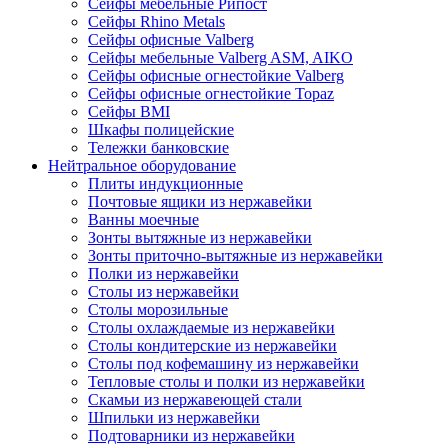
Сейфы мебельные Рипост
Сейфы Rhino Metals
Сейфы офисные Valberg
Сейфы мебельные Valberg ASM, AIKO
Сейфы офисные огнестойкие Valberg
Сейфы офисные огнестойкие Topaz
Сейфы ВМI
Шкафы полицейские
Тележки банковские
Нейтральное оборудование
Плиты индукционные
Почтовые ящики из нержавейки
Ванны моечные
Зонты вытяжные из нержавейки
Зонты приточно-вытяжные из нержавейки
Полки из нержавейки
Столы из нержавейки
Столы морозильные
Столы охлаждаемые из нержавейки
Столы кондитерские из нержавейки
Столы под кофемашину из нержавейки
Тепловые столы и полки из нержавейки
Скамьи из нержавеющей стали
Шпильки из нержавейки
Подтоварники из нержавейки