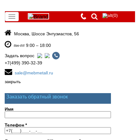
(0)
Toggle
navigation
Москва, Шоссе Энтузиастов, 56
пн-пт 9:00 – 18:00
Задать вопрос
+7(499) 390-32-39
sale@mebmetall.ru
закрыть
Заказать обратный звонок
Имя
Телефон
*