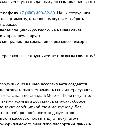
казе нужно указать данные для выставления счета
 телефону
+7 (499) 390-32-39
.
Наши сотрудники
 ассортименту, а также помогут вам выбрать
ь заказ.
через специальную кнопку на нашем сайте.
и и проконсультирует.
 к специалистам компании через мессенджеры
ересованы в сотрудничестве с каждым клиентом!
родукцию из нашего ассортимента создается
ена окончательная стоимость всех интересующих
ывоза с нашего склада в Москве. Если покупатель
ьными услугами доставки, разгрузки, сборки
мо также сообщить об этом менеджеру. Для
лного набора необходимых документов
ые и кассовые чеки и т. д.) от покупателя
ты юридического лица либо паспортные данные