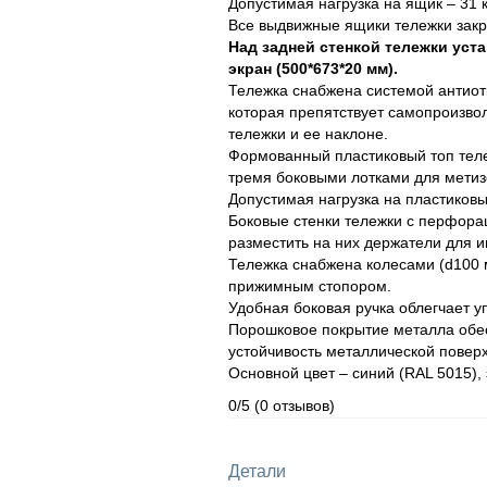
Допустимая нагрузка на ящик – 31 к
Все выдвижные ящики тележки зак
Над задней стенкой тележки ус
экран (500*673*20 мм).
Тележка снабжена системой антиот
которая препятствует самопроизв
тележки и ее наклоне.
Формованный пластиковый топ теле
тремя боковыми лотками для метиз
Допустимая нагрузка на пластиковый
Боковые стенки тележки с перфорац
разместить на них держатели для и
Тележка снабжена колесами (d100 м
прижимным стопором.
Удобная боковая ручка облегчает 
Порошковое покрытие металла обе
устойчивость металлической повер
Основной цвет – синий (RAL 5015),
0/5
(0 отзывов)
Детали