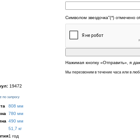
Символом звездочка"(*) отмечено 
Нажимая кнопку «Отправить», я да
Мы перезвоним в течение часа или в люб
кул:
19472
е по запросу
та
808 мм
на
780 мм
ина
490 мм
51,7 кг
нтия
1 год