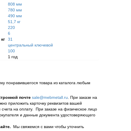
808 мм
780 мм
490 мм
51,7 кг
220
6
 кг
31
центральный ключевой
100
1 год
пку понравившегося товара из каталога любым
ктронной почте
sale@mebmetall.ru
. При заказе на
ужно приложить карточку реквизитов вашей
 счета на оплату. При заказе на физическое лицо
покупателя и данные документа удостоверяющего
айте.
Мы свяжемся с вами чтобы уточнить