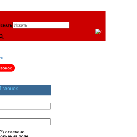
скать
0
ru
звонок
й звонок
(*) отмечено
полнения поле