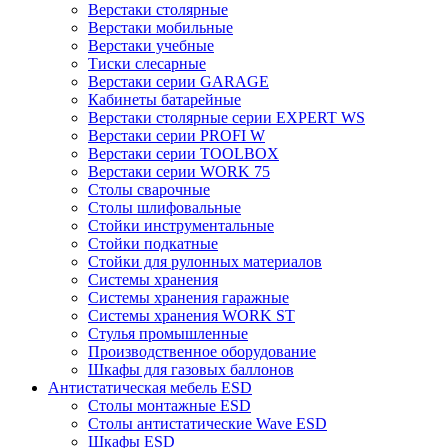
Верстаки столярные
Верстаки мобильные
Верстаки учебные
Тиски слесарные
Верстаки серии GARAGE
Кабинеты батарейные
Верстаки столярные серии EXPERT WS
Верстаки серии PROFI W
Верстаки серии TOOLBOX
Верстаки серии WORK 75
Столы сварочные
Столы шлифовальные
Стойки инструментальные
Стойки подкатные
Стойки для рулонных материалов
Системы хранения
Системы хранения гаражные
Системы хранения WORK ST
Стулья промышленные
Производственное оборудование
Шкафы для газовых баллонов
Антистатическая мебель ESD
Столы монтажные ESD
Столы антистатические Wave ESD
Шкафы ESD