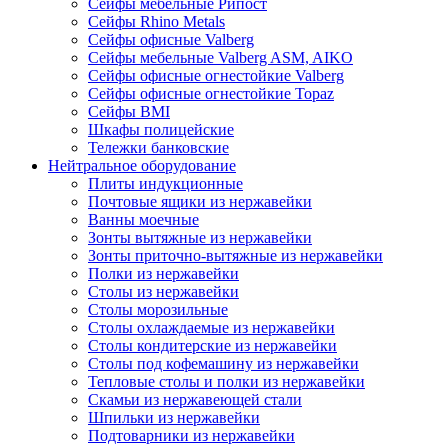
Сейфы мебельные Рипост
Сейфы Rhino Metals
Сейфы офисные Valberg
Сейфы мебельные Valberg ASM, AIKO
Сейфы офисные огнестойкие Valberg
Сейфы офисные огнестойкие Topaz
Сейфы ВМI
Шкафы полицейские
Тележки банковские
Нейтральное оборудование
Плиты индукционные
Почтовые ящики из нержавейки
Ванны моечные
Зонты вытяжные из нержавейки
Зонты приточно-вытяжные из нержавейки
Полки из нержавейки
Столы из нержавейки
Столы морозильные
Столы охлаждаемые из нержавейки
Столы кондитерские из нержавейки
Столы под кофемашину из нержавейки
Тепловые столы и полки из нержавейки
Скамьи из нержавеющей стали
Шпильки из нержавейки
Подтоварники из нержавейки