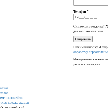
Телефон
*
Символом звездочка"(*)
для заполнения поле
Нажимая кнопку «Отправ
обработку персональны
Мы перезвоним в течение час
указанное вами время
авная
талог
рмейская мебель
улья, кресла, скамьи
абурет армейский