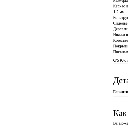
Размеры
Каркас и
1.2 мм.
Констру
Сиденье 
Деревян
Ножки о
Качеств
Покрыти
Поставля
0/5
(0 о
Дет
Гарант
Как
Вы може