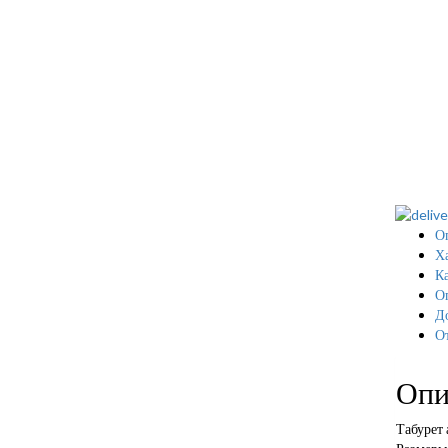
О
Х
Ка
О
Д
О
Опи
Табурет 