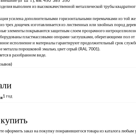
 внешние (В*Ш*Г), мм: 450*385*350
зделия выполнен из высококачественной металлической трубы квадратног
кция усилена дополнительными горизонтальными перемычками из той же 
из трех дощечек изготавливается из лиственных или хвойных пород дерев
ные элементы покрываются защитным слоем прозрачного нитроцеллюлозно
борудованы пластмассовыми опорами-заглушками, оберегающими пол от
енное исполнение и материалы гарантируют продолжительный срок служб
е металла порошковой эмалью, цвет серый (RAL 7001).
ется в разобранном виде.
тзывов)
али
1 год
ия
 купить
те оформить заказ на покупку понравившегося товара из каталога любым 