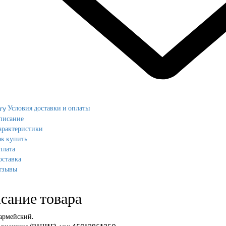
Условия доставки и оплаты
писание
арактеристики
к купить
плата
оставка
тзывы
сание товара
армейский.