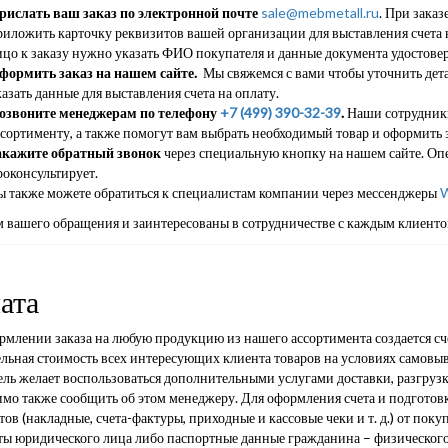
рислать ваш заказ по электронной почте
sale@mebmetall.ru
. При заказ
риложить карточку реквизитов вашей организации для выставления счета н
ицо к заказу нужно указать ФИО покупателя и данные документа удостове
формить заказ на нашем сайте.
Мы свяжемся с вами чтобы уточнить дета
азать данные для выставления счета на оплату.
озвоните менеджерам по телефону
+7 (499) 390-32-39
.
Наши сотрудники
ссортименту, а также помогут вам выбрать необходимый товар и оформить з
акажите обратный звонок
через специальную кнопку на нашем сайте. Опе
роконсультирует.
ы также можете обратиться к специалистам компании через мессенджеры
W
 вашего обращения и заинтересованы в сотрудничестве с каждым клиенто
ата
млении заказа на любую продукцию из нашего ассортимента создается сче
льная стоимость всех интересующих клиента товаров на условиях самовыв
ль желает воспользоваться дополнительными услугами доставки, разгрузк
имо также сообщить об этом менеджеру. Для оформления счета и подготов
ов (накладные, счета-фактуры, приходные и кассовые чеки и т. д.) от поку
ты юридического лица либо паспортные данные гражданина – физического 