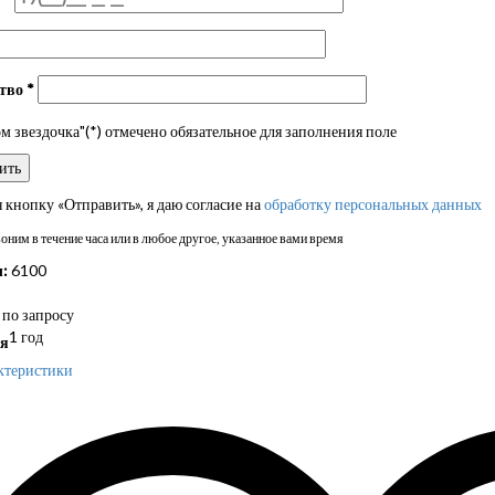
ство
*
 звездочка"(*) отмечено обязательное для заполнения поле
кнопку «Отправить», я даю согласие на
обработку персональных данных
ним в течение часа или в любое другое, указанное вами время
:
6100
по запросу
1 год
я
ктеристики