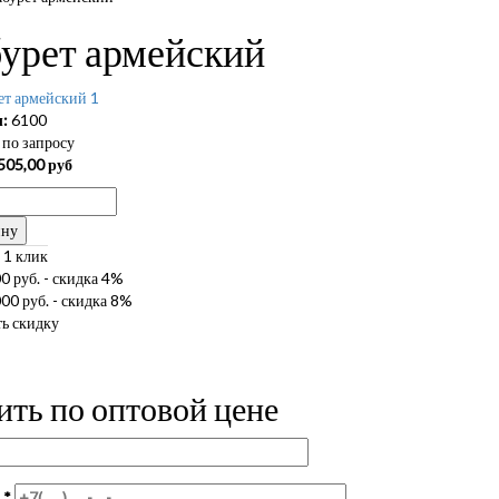
урет армейский
:
6100
по запросу
505,00
руб
ину
 1 клик
0 руб. - скидка 4%
00 руб. - скидка 8%
ь скидку
ить по оптовой цене
н
*