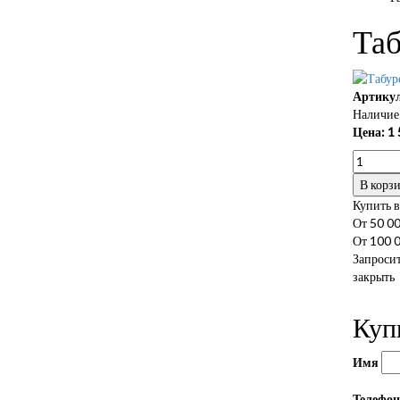
Таб
Артикул
Наличие 
Цена:
1 
В корз
Купить в
От 50 00
От 100 0
Запросит
закрыть
Куп
Имя
Телефо