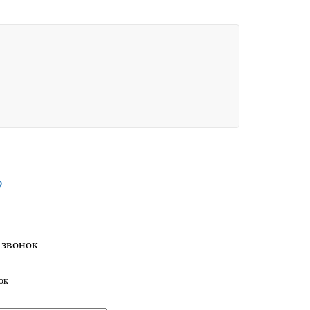
9
 звонок
ок