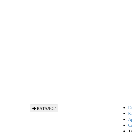
Гл
КАТАЛОГ
Ка
А
Ст
Т