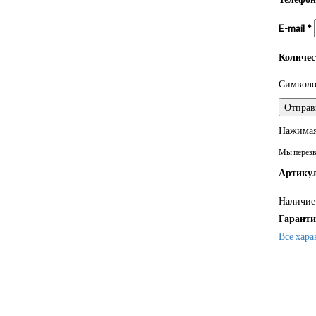
E-mail
*
Количе
Символом
Нажимая 
Мы перезво
Артикул
Наличие 
Гаранти
Все хара