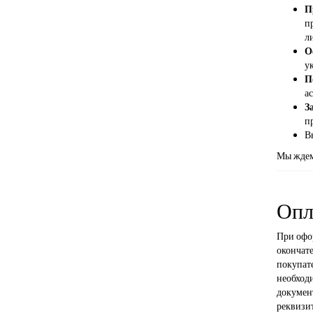
П
п
л
О
ук
П
а
З
п
В
Мы ждем
Опл
При офор
окончате
покупате
необход
документ
реквизи