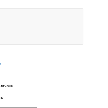
9
 звонок
ок