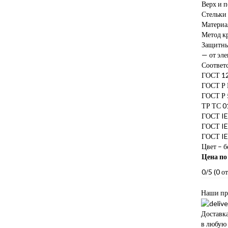
Верх и 
Стельки
Материа
Метод к
Защитны
— от эле
Соответ
ГОСТ 12
ГОСТ Р 
ГОСТ Р 
ТР ТС 0
ГОСТ IE
ГОСТ IE
ГОСТ IE
Цвет – б
Цена по 
0/5
(0 о
Наши пр
Доставк
в любую