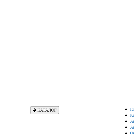
Гл
КАТАЛОГ
Ка
Ан
А
Об