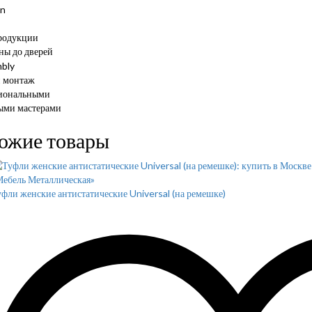
родукции
ны до дверей
и монтаж
иональными
ыми мастерами
ожие товары
фли женские антистатические Universal (на ремешке)