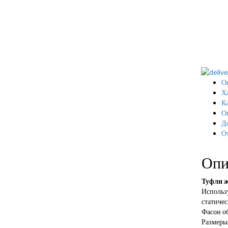
О
Х
Ка
О
Д
О
Опи
Туфли ж
Использ
статичес
Фасон об
Размеры: