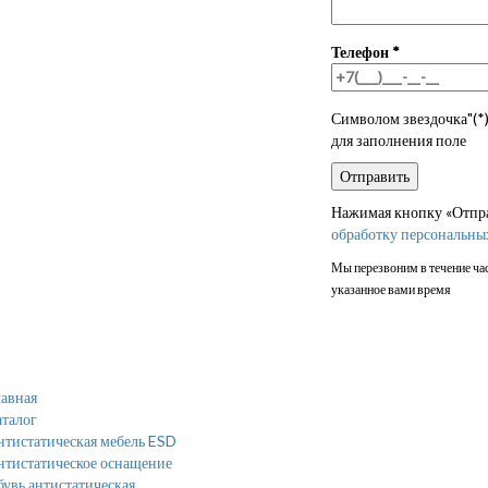
Телефон
*
Символом звездочка"(*)
для заполнения поле
Нажимая кнопку «Отправ
обработку персональны
Мы перезвоним в течение час
указанное вами время
авная
талог
тистатическая мебель ESD
нтистатическое оснащение
увь антистатическая