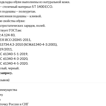
подкладка обуви выполнены из натуральной кожи.
 – стелечный материал ST 1400 ECO.
л подошвы – полиуретан.
репления подошвы – клеевой.
е свойства обуви:
ктростатических зарядов, полей.
ствует ГОСТам:
.4.124-83,
ЕН ИСО 20345-2011,
53734.4.3-2010 (МЭК61340-4-3:2001),
19/2011,
C 61340-5-1-2019,
C 61340-4-3-2020,
C 61340-4-5-2020.
елый, черный.
запросу.
тзывов)
еимущества
а
 точку России и СНГ