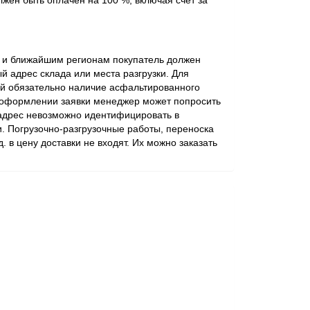
жен быть оплачен на 100 %, включая счет за
ве и ближайшим регионам покупатель должен
 адрес склада или места разгрузки. Для
ий обязательно наличие асфальтированного
 оформлении заявки менеджер может попросить
 адрес невозможно идентифицировать в
. Погрузочно-разгрузочные работы, переноска
 д. в цену доставки не входят. Их можно заказать