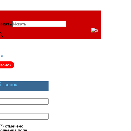
скать
0
ru
звонок
й звонок
(*) отмечено
полнения поле