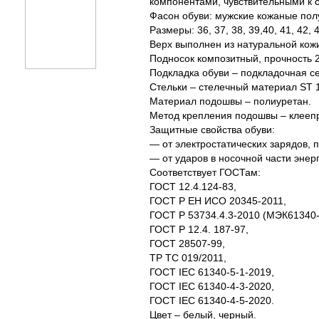
компонентами, чувствительными к с
Фасон обуви: мужские кожаные пол
Размеры: 36, 37, 38, 39,40, 41, 42, 4
Верх выполнен из натуральной кож
Подносок композитный, прочность 
Подкладка обуви – подкладочная се
Стельки – стелечный материал ST 
Материал подошвы – полиуретан.
Метод крепления подошвы – клееп
Защитные свойства обуви:
— от электростатических зарядов, 
— от ударов в носочной части энер
Соответствует ГОСТам:
ГОСТ 12.4.124-83,
ГОСТ Р ЕН ИСО 20345-2011,
ГОСТ Р 53734.4.3-2010 (МЭК61340-
ГОСТ Р 12.4. 187-97,
ГОСТ 28507-99,
ТР ТС 019/2011,
ГОСТ IEC 61340-5-1-2019,
ГОСТ IEC 61340-4-3-2020,
ГОСТ IEC 61340-4-5-2020.
Цвет – белый, черный.