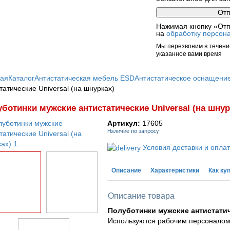
Нажимая кнопку «Отп
на
обработку персон
Мы перезвоним в течение
указанное вами время
ная
Каталог
Антистатическая мебель ESD
Антистатическое оснащени
татические Universal (на шнурках)
ботинки мужские антистатические Universal (на шнур
Артикул:
17605
Наличие по запросу
Условия доставки и опла
Описание
Характеристики
Как ку
Описание товара
Полуботинки мужские антистатиче
Используются рабочим персоналом 