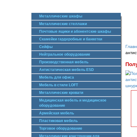
Металлические шкафы
Металлические стеллажи
Почтовые ящики и абонентские шкафы
Скамейки гардеробные и банкетки
Глав
Сейфы
антис
Нейтральное оборудование
Производственная мебель
Полу
Антистатическая мебель ESD
Мебель для офиса
Мебель в стиле LOFT
Металлические кровати
Медицинская мебель и медицинское
оборудование
Армейская мебель
Пластиковая мебель
Торговое оборудование
Металлические конструкции для