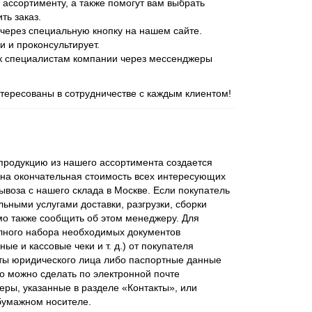
 ассортименту, а также помогут вам выбрать
ь заказ.
через специальную кнопку на нашем сайте.
и и проконсультирует.
 к специалистам компании через мессенджеры
ересованы в сотрудничестве с каждым клиентом!
родукцию из нашего ассортимента создается
ена окончательная стоимость всех интересующих
ывоза с нашего склада в Москве. Если покупатель
ьными услугами доставки, разгрузки, сборки
мо также сообщить об этом менеджеру. Для
лного набора необходимых документов
ые и кассовые чеки и т. д.) от покупателя
ты юридического лица либо паспортные данные
о можно сделать по электронной почте
еры, указанные в разделе «Контакты», или
бумажном носителе.