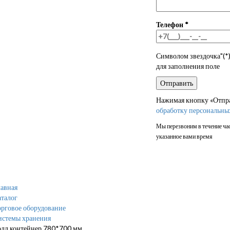
Телефон
*
Символом звездочка"(*)
для заполнения поле
Нажимая кнопку «Отправ
обработку персональны
Мы перезвоним в течение час
указанное вами время
авная
талог
рговое оборудование
истемы хранения
олл контейнер 780*700 мм