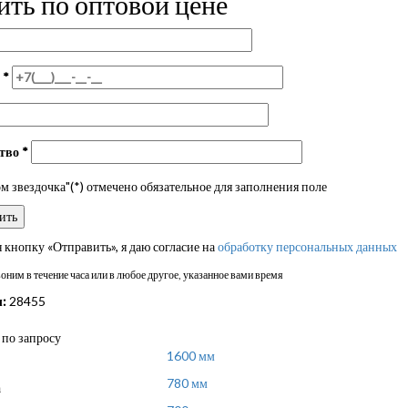
ить по оптовой цене
н
*
ство
*
 звездочка"(*) отмечено обязательное для заполнения поле
кнопку «Отправить», я даю согласие на
обработку персональных данных
ним в течение часа или в любое другое, указанное вами время
:
28455
по запросу
1600 мм
780 мм
а