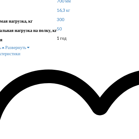
700 мм
16,3 кг
300
мая нагрузка, кг
50
льная нагрузка на полку, кг
1 год
я
ь
Развернуть
ктеристики