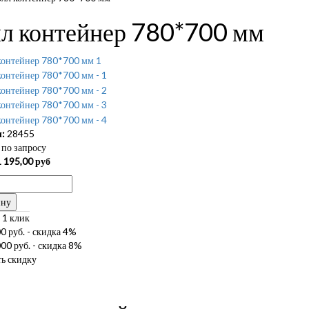
л контейнер 780*700 мм
:
28455
по запросу
 195,00
руб
ину
 1 клик
0 руб. - скидка 4%
00 руб. - скидка 8%
ь скидку