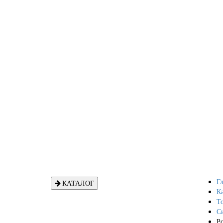
Гл
КАТАЛОГ
Ка
То
С
Р