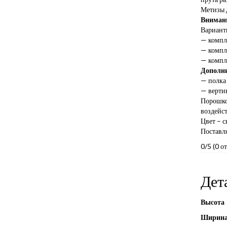
Метизы д
Внимани
Варианты
— компл
— компл
— компл
Дополни
— полка 
— верти
Порошко
воздейс
Цвет – с
Поставля
0/5
(0 о
Дет
Высота
Ширин