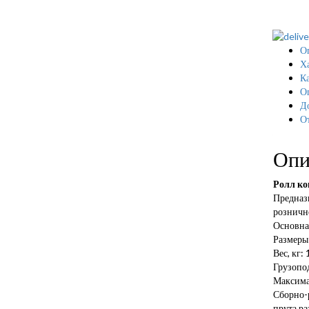
О
Х
Ка
О
Д
О
Опи
Ролл ко
Предназн
розничн
Основна
Размеры
Вес, кг: 
Грузопод
Максимал
Сборно-р
прута ра