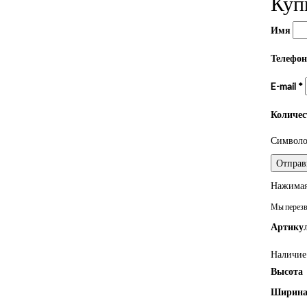
Куп
Имя
Телефо
E-mail
*
Количе
Символом
Нажимая 
Мы перезво
Артикул
Наличие 
Высота
Ширин