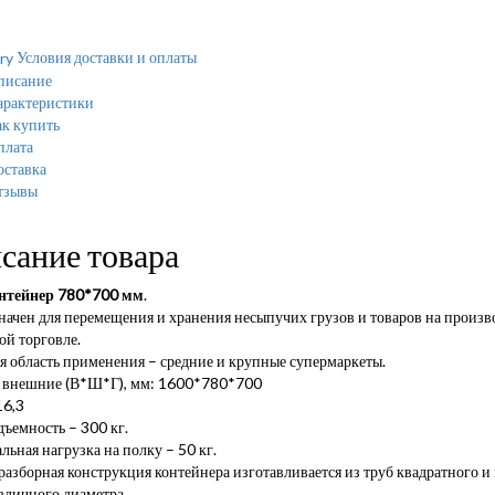
Условия доставки и оплаты
писание
арактеристики
к купить
плата
оставка
тзывы
сание товара
нтейнер 780*700 мм
.
ачен для перемещения и хранения несыпучих грузов и товаров на производ
ой торговле.
я область применения – средние и крупные супермаркеты.
 внешние (В*Ш*Г), мм: 1600*780*700
16,3
ъемность – 300 кг.
ьная нагрузка на полку – 50 кг.
азборная конструкция контейнера изготавливается из труб квадратного и 
зличного диаметра.