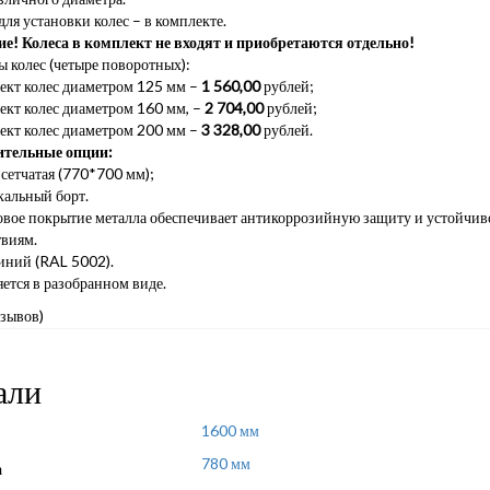
ля установки колес – в комплекте.
е! Колеса в комплект не входят и приобретаются отдельно!
 колес (четыре поворотных):
ект колес диаметром 125 мм –
1 560,00
рублей;
ект колес диаметром 160 мм, –
2 704,00
рублей;
ект колес диаметром 200 мм –
3 328,00
рублей.
тельные опции:
сетчатая (770*700 мм);
кальный борт.
вое покрытие металла обеспечивает антикоррозийную защиту и устойчив
твиям.
иний (RAL 5002).
ется в разобранном виде.
тзывов)
али
1600 мм
780 мм
а