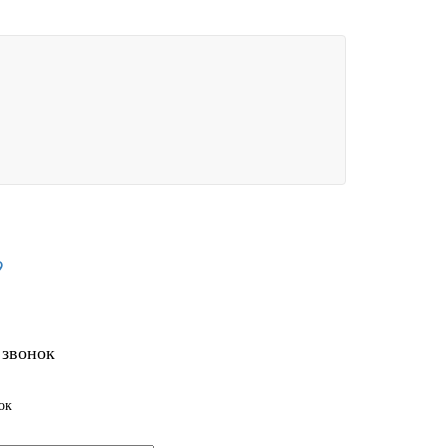
9
 звонок
ок