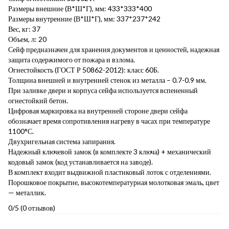
Размеры внешние (В*Ш*Г), мм: 433*333*400
Размеры внутренние (В*Ш*Г), мм: 337*237*242
Вес, кг: 37
Объем, л: 20
Сейф предназначен для хранения документов и ценностей, надежная
защита содержимого от пожара и взлома.
Огнестойкость (ГОСТ Р 50862-2012): класс 60Б.
Толщина внешней и внутренней стенок из металла – 0.7-0.9 мм.
При заливке двери и корпуса сейфа используется вспененный
огнестойкий бетон.
Цифровая маркировка на внутренней стороне двери сейфа
обозначает время сопротивления нагреву в часах при температуре
1100°С.
Двухригельная система запирания.
Надежный ключевой замок (в комплекте 3 ключа) + механический
кодовый замок (код устанавливается на заводе).
В комплект входит выдвижной пластиковый лоток с отделениями.
Порошковое покрытие, высокотемпературная молотковая эмаль, цвет
— металлик.
0/5
(0 отзывов)