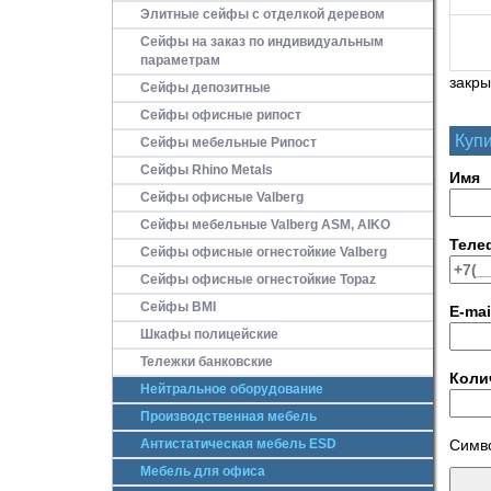
Элитные сейфы с отделкой деревом
Сейфы на заказ по индивидуальным
параметрам
закры
Сейфы депозитные
Сейфы офисные рипост
Купи
Сейфы мебельные Рипост
Сейфы Rhino Metals
Имя
Сейфы офисные Valberg
Сейфы мебельные Valberg ASM, AIKO
Теле
Сейфы офисные огнестойкие Valberg
Сейфы офисные огнестойкие Topaz
Сейфы ВМI
E-mai
Шкафы полицейские
Тележки банковские
Коли
Нейтральное оборудование
Производственная мебель
Антистатическая мебель ESD
Симво
Мебель для офиса