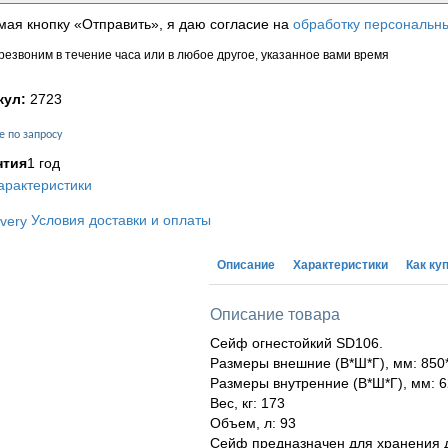
ая кнопку «Отправить», я даю согласие на
обработку персональн
езвоним в течение часа или в любое другое, указанное вами время
кул:
2723
е по запросу
нтия
1 год
арактеристики
Условия доставки и оплаты
Описание
Характеристики
Как ку
Описание товара
Сейф огнестойкий SD106.
Размеры внешние (В*Ш*Г), мм: 850
Размеры внутренние (В*Ш*Г), мм: 
Вес, кг: 173
Объем, л: 93
Сейф предназначен для хранения д