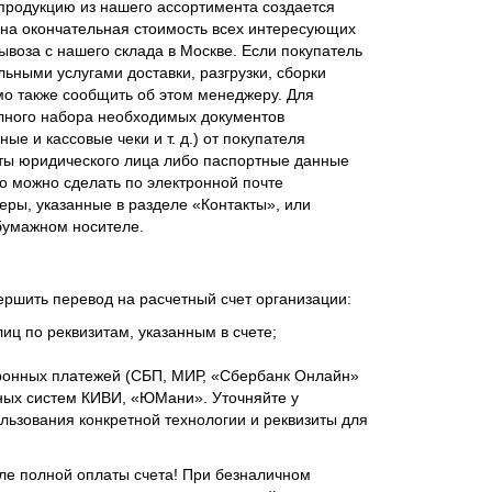
родукцию из нашего ассортимента создается
ена окончательная стоимость всех интересующих
ывоза с нашего склада в Москве. Если покупатель
ьными услугами доставки, разгрузки, сборки
мо также сообщить об этом менеджеру. Для
лного набора необходимых документов
ые и кассовые чеки и т. д.) от покупателя
ты юридического лица либо паспортные данные
о можно сделать по электронной почте
еры, указанные в разделе «Контакты», или
бумажном носителе.
ершить перевод на расчетный счет организации:
иц по реквизитам, указанным в счете;
ронных платежей (СБП, МИР, «Сбербанк Онлайн»
ежных систем КИВИ, «ЮМани». Уточняйте у
ьзования конкретной технологии и реквизиты для
сле полной оплаты счета! При безналичном