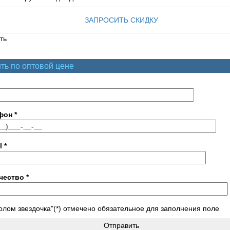
ЗАПРОСИТЬ СКИДКУ
ть
ть по оптовой цене
фон
*
l
*
чество
*
лом звездочка"(*) отмечено обязательное для заполнения поле