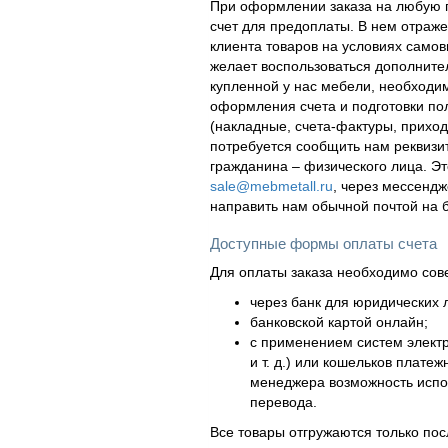
При оформлении заказа на любую п
счет для предоплаты. В нем отраж
клиента товаров на условиях самов
желает воспользоваться дополнител
купленной у нас мебели, необходи
оформления счета и подготовки по
(накладные, счета-фактуры, приходн
потребуется сообщить нам реквизи
гражданина – физического лица. Эт
sale@mebmetall.ru
, через мессендж
направить нам обычной почтой на 
Доступные формы оплаты счета
Для оплаты заказа необходимо сов
через банк для юридических л
банковской картой онлайн;
с применением систем элект
и т. д.) или кошельков плат
менеджера возможность испол
перевода.
Все товары отгружаются только по