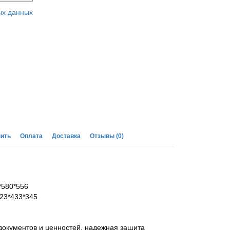
ых данных
пить
Оплата
Доставка
Отзывы
(0)
*580*556
623*433*345
окументов и ценностей, надежная защита