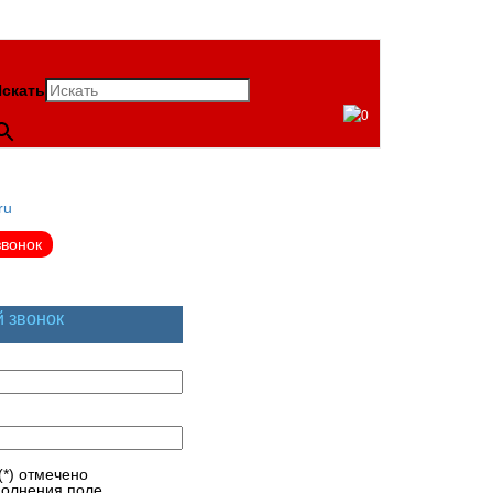
скать
0
ru
звонок
й звонок
(*) отмечено
полнения поле