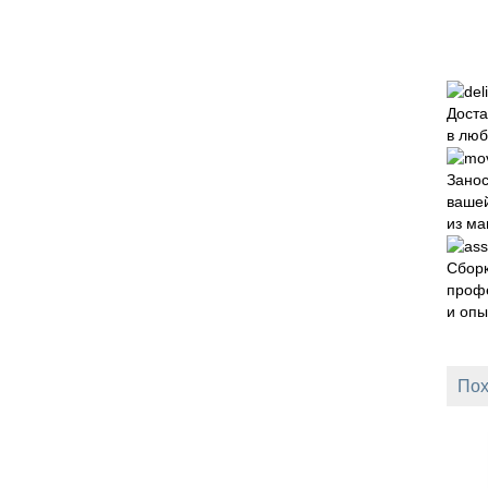
Доста
в люб
Зано
вашей
из ма
Сборк
проф
и оп
Пох