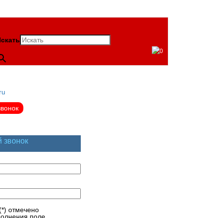
скать
0
ru
звонок
й звонок
(*) отмечено
полнения поле