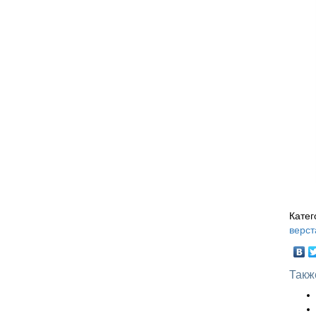
Катег
верст
Такж