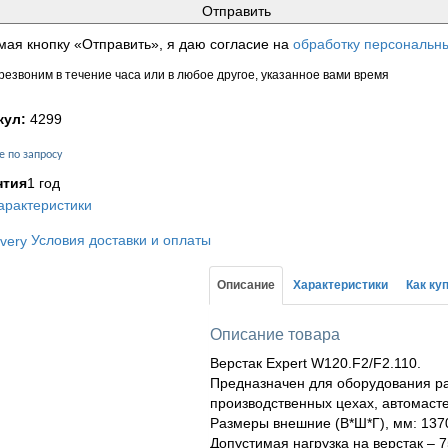
ая кнопку «Отправить», я даю согласие на
обработку персональн
езвоним в течение часа или в любое другое, указанное вами время
кул:
4299
е по запросу
нтия
1 год
арактеристики
Условия доставки и оплаты
Описание
Характеристики
Как ку
Описание товара
Верстак Expert W120.F2/F2.110.
Предназначен для оборудования ра
производственных цехах, автомасте
Размеры внешние (В*Ш*Г), мм: 137
Допустимая нагрузка на верстак – 7