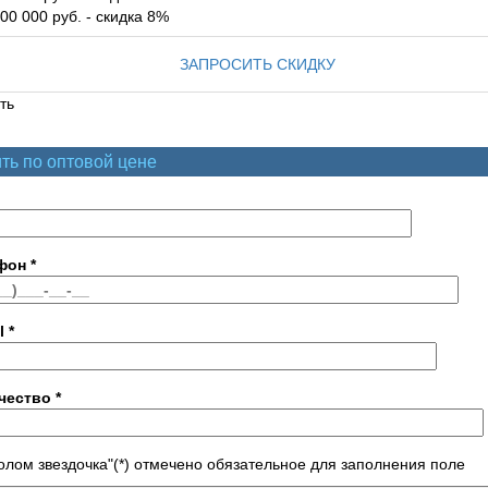
00 000 руб. - скидка 8%
ЗАПРОСИТЬ СКИДКУ
ть
ть по оптовой цене
фон
*
l
*
чество
*
лом звездочка"(*) отмечено обязательное для заполнения поле