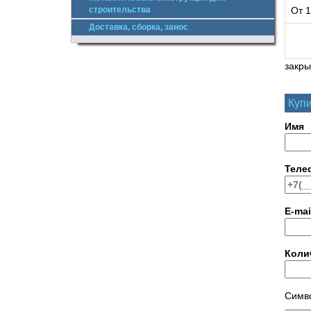
строительства
От 1
Доставка, сборка, занос
закры
Купи
Имя
Теле
E-mai
Коли
Симво