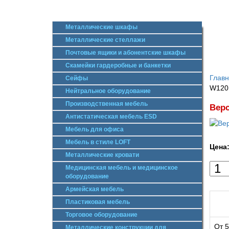
Металлические шкафы
Металлические стеллажи
Почтовые ящики и абонентские шкафы
Скамейки гардеробные и банкетки
Глав
Сейфы
W120.
Нейтральное оборудование
Производственная мебель
Верс
Антистатическая мебель ESD
Мебель для офиса
Мебель в стиле LOFT
Цена
Металлические кровати
Медицинская мебель и медицинское
оборудование
Армейская мебель
Пластиковая мебель
Торговое оборудование
От 5
Металлические конструкции для