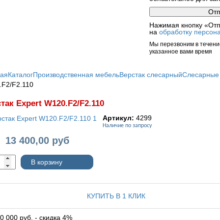
Нажимая кнопку «Отп
на
обработку персон
Мы перезвоним в течение
указанное вами время
ная
Каталог
Производственная мебель
Верстак слесарный
Слесарные 
F2/F2.110
так Expert W120.F2/F2.110
Артикул:
4299
Наличие по запросу
13 400,00
руб
:
В корзину
КУПИТЬ В 1 КЛИК
0 000 руб. - скидка 4%