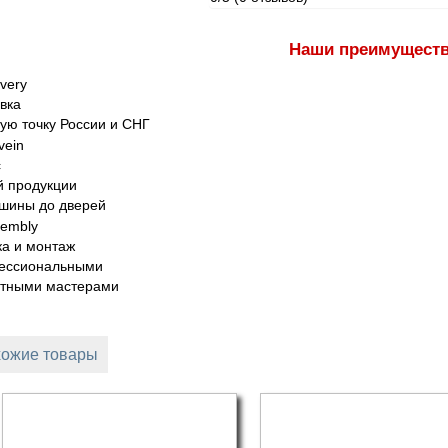
Наши преимущест
вка
ую точку России и СНГ
с
 продукции
шины до дверей
а и монтаж
ессиональными
ытными мастерами
ожие товары