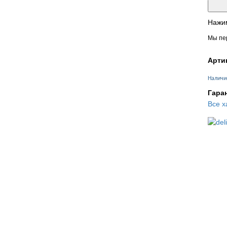
Нажим
Мы пер
Арти
Наличи
Гара
Все х