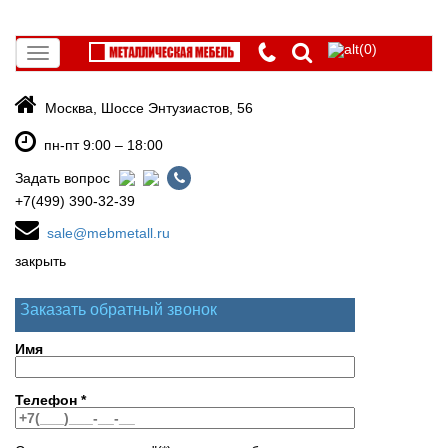
(0)
Toggle
navigation
Москва, Шоссе Энтузиастов, 56
пн-пт 9:00 – 18:00
Задать вопрос
+7(499) 390-32-39
sale@mebmetall.ru
закрыть
Заказать обратный звонок
Имя
Телефон
*