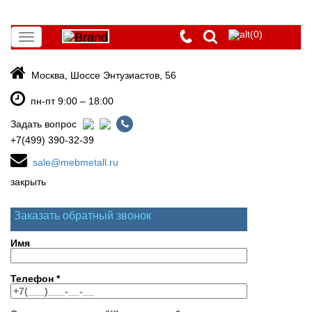
(0)
Toggle
navigation
Москва, Шоссе Энтузиастов, 56
пн-пт 9:00 – 18:00
Задать вопрос
+7(499) 390-32-39
sale@mebmetall.ru
закрыть
Заказать обратный звонок
Имя
Телефон
*