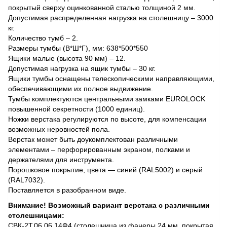
покрытый сверху оцинкованной сталью толщиной 2 мм.
Допустимая распределенная нагрузка на столешницу – 3000
кг.
Количество тумб – 2.
Размеры тумбы (В*Ш*Г), мм: 638*500*550
Ящики малые (высота 90 мм) – 12.
Допустимая нагрузка на ящик тумбы – 30 кг.
Ящики тумбы оснащены телескопическими направляющими,
обеспечивающими их полное выдвижение.
Тумбы комплектуются центральными замками EUROLOCK
повышенной секретности (1000 единиц).
Ножки верстака регулируются по высоте, для компенсации
возможных неровностей пола.
Верстак может быть доукомплектован различными
элементами – перфорированным экраном, полками и
держателями для инструмента.
Порошковое покрытие, цвета — синий (RAL5002) и серый
(RAL7032).
Поставляется в разобранном виде.
Внимание! Возможный вариант верстака с различными
столешницами:
СВК-2Т.06.06.14Ф4 (столешница из фанеры 24 мм, покрытая