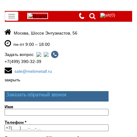
(0)
Toggle
navigation
Москва, Шоссе Энтузиастов, 56
пн-пт 9:00 – 18:00
Задать вопрос
+7(499) 390-32-39
sale@mebmetall.ru
закрыть
Заказать обратный звонок
Имя
Телефон
*