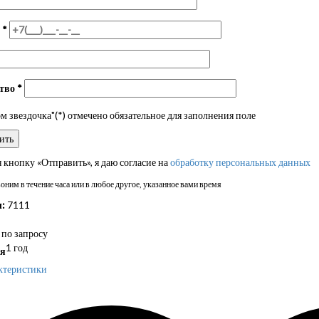
н
*
ство
*
 звездочка"(*) отмечено обязательное для заполнения поле
кнопку «Отправить», я даю согласие на
обработку персональных данных
ним в течение часа или в любое другое, указанное вами время
:
7111
по запросу
1 год
я
ктеристики