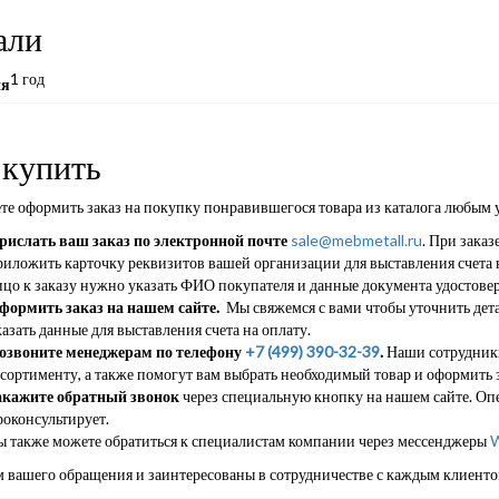
али
1 год
ия
 купить
те оформить заказ на покупку понравившегося товара из каталога любым 
рислать ваш заказ по электронной почте
sale@mebmetall.ru
. При заказ
риложить карточку реквизитов вашей организации для выставления счета н
ицо к заказу нужно указать ФИО покупателя и данные документа удостове
формить заказ на нашем сайте.
Мы свяжемся с вами чтобы уточнить дета
азать данные для выставления счета на оплату.
озвоните менеджерам по телефону
+7 (499) 390-32-39
.
Наши сотрудники
ссортименту, а также помогут вам выбрать необходимый товар и оформить з
акажите обратный звонок
через специальную кнопку на нашем сайте. Опе
роконсультирует.
ы также можете обратиться к специалистам компании через мессенджеры
W
 вашего обращения и заинтересованы в сотрудничестве с каждым клиенто