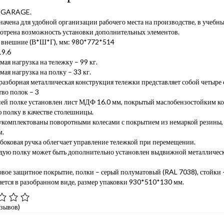
а GARAGE.
ачена для удобной организации рабочего места на производстве, в учебны
отрена возможность установки дополнительных элементов.
 внешние (В*Ш*Г), мм: 980*772*514
19.6
ая нагрузка на тележку – 99 кг.
ая нагрузка на полку – 33 кг.
азборная металлическая конструкция тележки представляет собой четыре с
во полок – 3
ней полке установлен лист МДФ 16.0 мм, покрытый маслобензостойким ков
 полку в качестве столешницы.
укомплектованы поворотными колесами с покрытием из немаркой резины,
м.
боковая ручка облегчает управление тележкой при перемещении.
дую полку может быть дополнительно установлен выдвижной металличе
вое защитное покрытие, полки – серый полуматовый (RAL 7038), стойки 
ется в разобранном виде, размер упаковки 930*510*130 мм.
тзывов)