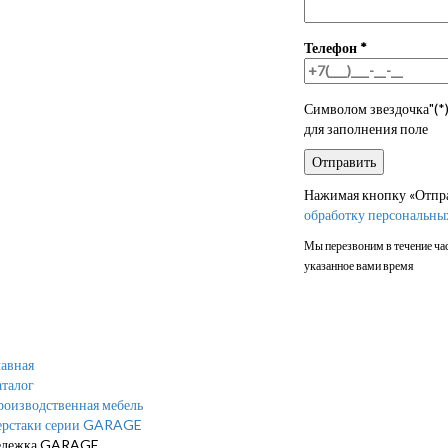
Телефон
*
Символом звездочка"(*)
для заполнения поле
Нажимая кнопку «Отправ
обработку персональны
Мы перезвоним в течение час
указанное вами время
авная
талог
роизводственная мебель
ерстаки серии GARAGE
ележка GARAGE