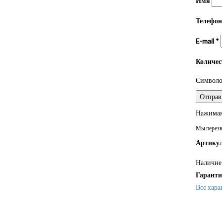
Имя
Телефо
E-mail
*
Количе
Символом
Нажимая 
Мы перезво
Артикул
Наличие 
Гаранти
Все хара