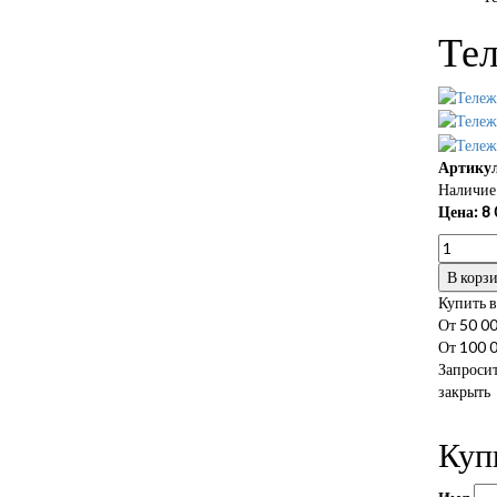
Те
Артикул
Наличие 
Цена:
8 
В корз
Купить в
От 50 00
От 100 0
Запросит
закрыть
Куп