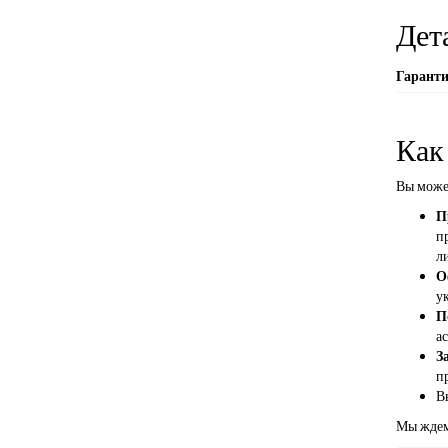
Дет
Гарант
Как
Вы може
П
п
л
О
ук
П
а
З
п
В
Мы ждем