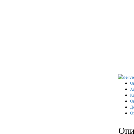
О
Х
Ка
О
Д
О
Опи