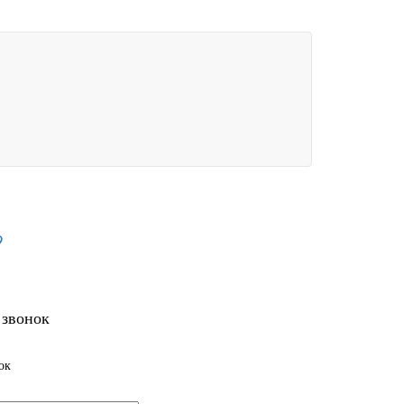
9
 звонок
ок