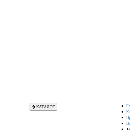
Гл
КАТАЛОГ
Ка
П
В
Т