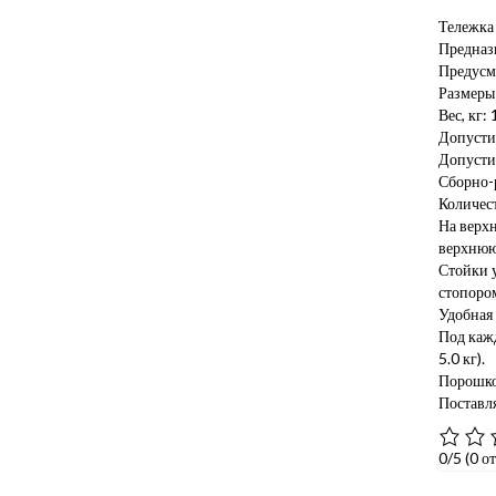
Тележк
Предназн
Предусм
Размеры
Вес, кг: 
Допустим
Допустим
Сборно-р
Количест
На верх
верхнюю
Стойки 
стопоро
Удобная 
Под каж
5.0 кг).
Порошко
Поставля
0/5
(0 о