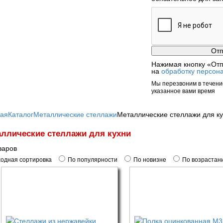
Нажимая кнопку «Отп
на
обработку персон
Мы перезвоним в течение
указанное вами время
ная
Каталог
Металлические стеллажи
Металлические стеллажи для к
ллические стеллажи для кухни
варов
одная сортировка
По популярности
По новизне
По возрастан