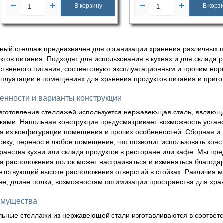
В корзину
В корз
ный стеллаж предназначен для организации хранения различных п
ктов питания. Подходят для использования в кухнях и для склада 
твенного питания, соответствуют эксплуатационным и прочим нор
сплуатации в помещениях для хранения продуктов питания и приг
енности и варианты конструкции
зготовления стеллажей используется нержавеющая сталь, явля
ками. Напольная конструкция предусматривает возможность устан
я из конфигурации помещения и прочих особенностей. Сборная и
овку, перенос в любое помещение, что позволит использовать кон
ранства кухни или склада продуктов в ресторане или кафе. Мы пре
а расположения полок может настраиваться и изменяться благода
етствующий высоте расположения отверстий в стойках. Различия м
е, длине полки, возможностям оптимизации пространства для хра
мущества
ьные стеллажи из нержавеющей стали изготавливаются в соответс