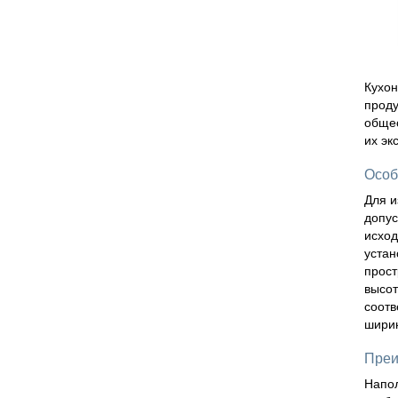
Кухон
проду
общес
их эк
Особ
Для и
допус
исход
устан
прост
высот
соотв
ширин
Преи
Напол