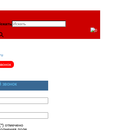
скать
0
ru
звонок
й звонок
(*) отмечено
полнения поле