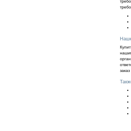
требо
требо
Наше
Купит
нашим
орган
ответ
заказ
Такж