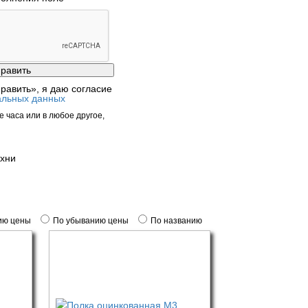
равить», я даю согласие
альных данных
 часа или в любое другое,
ухни
ию цены
По убыванию цены
По названию