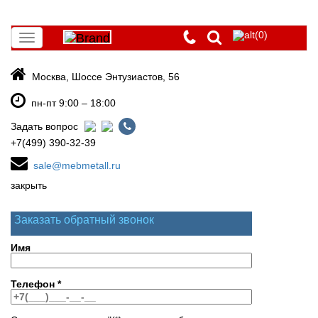
(0)
Toggle
navigation
Москва, Шоссе Энтузиастов, 56
пн-пт 9:00 – 18:00
Задать вопрос
+7(499) 390-32-39
sale@mebmetall.ru
закрыть
Заказать обратный звонок
Имя
Телефон
*