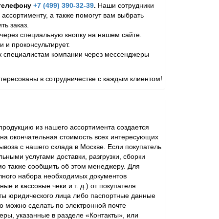
 телефону
+7 (499) 390-32-39
.
Наши сотрудники
 ассортименту, а также помогут вам выбрать
ь заказ.
через специальную кнопку на нашем сайте.
и и проконсультирует.
 к специалистам компании через мессенджеры
ересованы в сотрудничестве с каждым клиентом!
родукцию из нашего ассортимента создается
ена окончательная стоимость всех интересующих
ывоза с нашего склада в Москве. Если покупатель
ьными услугами доставки, разгрузки, сборки
мо также сообщить об этом менеджеру. Для
лного набора необходимых документов
ые и кассовые чеки и т. д.) от покупателя
ты юридического лица либо паспортные данные
о можно сделать по электронной почте
еры, указанные в разделе «Контакты», или