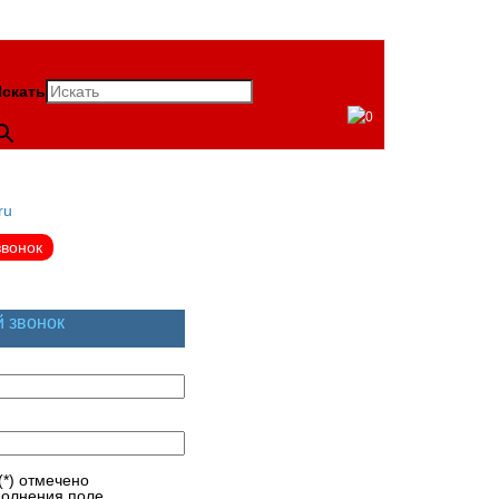
скать
0
ru
звонок
й звонок
(*) отмечено
полнения поле