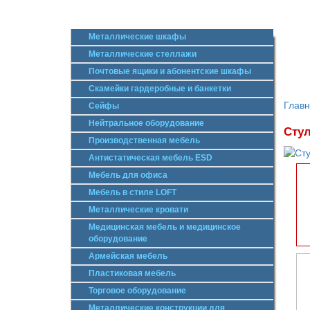
Металлические шкафы
Металлические стеллажи
Почтовые ящики и абонентские шкафы
Скамейки гардеробные и банкетки
Глав
Сейфы
Нейтральное оборудование
Сту
Производственная мебель
Антистатическая мебель ESD
Мебель для офиса
Мебель в стиле LOFT
Металлические кровати
Медицинская мебель и медицинское
оборудование
Армейская мебель
Пластиковая мебель
Торговое оборудование
Металлические конструкции для