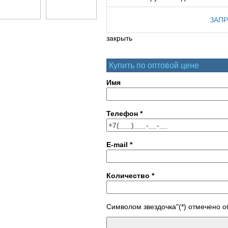
ЗАПР
закрыть
Купить по оптовой цене
Имя
Телефон
*
E-mail
*
Количество
*
Символом звездочка"(*) отмечено 