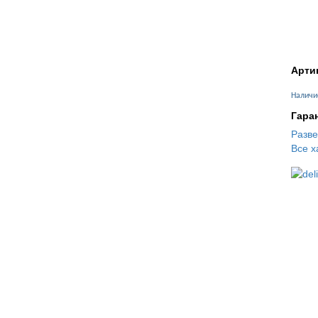
Арти
Наличи
Гара
Разв
Все х