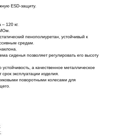
жную ESD-защиту.
– 120 кг.
 МОм.
статический пенополиуретан, устойчивый к
ссивным средам.
наклона.
ма сиденья позволяет регулировать его высоту
 устойчивость, а качественное металлическое
 срок эксплуатации изделия.
иковыми поворотными колесами для
щего.
;
;