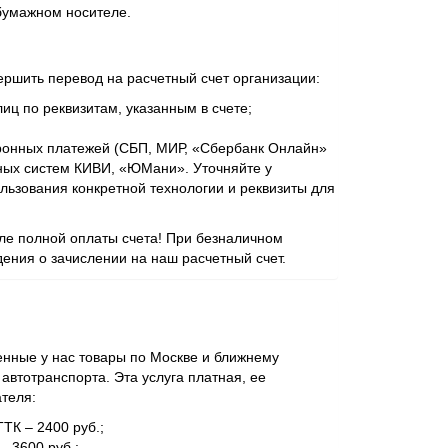
бумажном носителе.
ершить перевод на расчетный счет организации:
иц по реквизитам, указанным в счете;
ронных платежей (СБП, МИР, «Сбербанк Онлайн»
ежных систем КИВИ, «ЮМани». Уточняйте у
ьзования конкретной технологии и реквизиты для
сле полной оплаты счета! При безналичном
ения о зачислении на наш расчетный счет.
нные у нас товары по Москве и ближнему
втотранспорта. Эта услуга платная, ее
ателя:
ТТК – 2400 руб.;
– 3600 руб.;