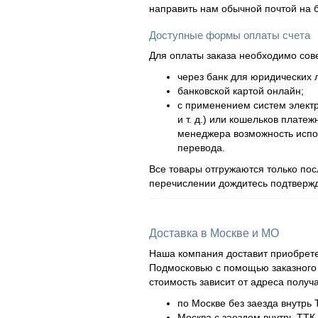
направить нам обычной почтой на 
Доступные формы оплаты счета
Для оплаты заказа необходимо сов
через банк для юридических л
банковской картой онлайн;
с применением систем элект
и т. д.) или кошельков плат
менеджера возможность испол
перевода.
Все товары отгружаются только по
перечислении дождитесь подтвержд
Доставка в Москве и МО
Наша компания доставит приобрете
Подмосковью с помощью заказного а
стоимость зависит от адреса получ
по Москве без заезда внутрь 
Москва с заездом внутрь ТТК 