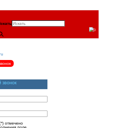
скать
0
ru
звонок
й звонок
(*) отмечено
полнения поле