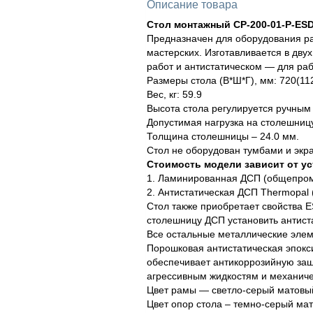
Описание товара
Стол монтажный СР-200-01-Р-ESD
Предназначен для оборудования ра
мастерских. Изготавливается в дв
работ и антистатическом — для раб
Размеры стола (В*Ш*Г), мм: 720(11
Вес, кг: 59.9
Высота стола регулируется ручным
Допустимая нагрузка на столешницу 
Толщина столешницы – 24.0 мм.
Стол не оборудован тумбами и экр
Стоимость модели зависит от у
1. Ламинированная ДСП (общепро
2. Антистатическая ДСП Thermopal
Стол также приобретает свойства
столешницу ДСП установить антист
Все остальные металлические элем
Порошковая антистатическая эпокс
обеспечивает антикоррозийную защ
агрессивным жидкостям и механиче
Цвет рамы — светло-серый матовый
Цвет опор стола – темно-серый мат