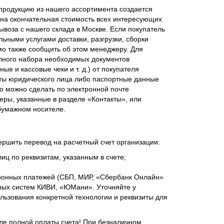
родукцию из нашего ассортимента создается
ена окончательная стоимость всех интересующих
ывоза с нашего склада в Москве. Если покупатель
ьными услугами доставки, разгрузки, сборки
мо также сообщить об этом менеджеру. Для
лного набора необходимых документов
ые и кассовые чеки и т. д.) от покупателя
ты юридического лица либо паспортные данные
о можно сделать по электронной почте
еры, указанные в разделе «Контакты», или
бумажном носителе.
ершить перевод на расчетный счет организации:
иц по реквизитам, указанным в счете;
ронных платежей (СБП, МИР, «Сбербанк Онлайн»
ежных систем КИВИ, «ЮМани». Уточняйте у
ьзования конкретной технологии и реквизиты для
сле полной оплаты счета! При безналичном