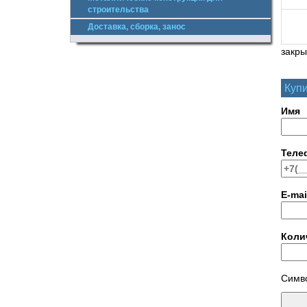
строительства
Доставка, сборка, занос
закры
Купи
Имя
Теле
E-mai
Коли
Симво