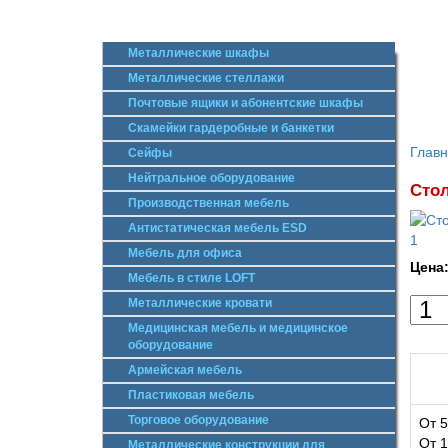
Металлические шкафы
Металлические стеллажи
Почтовые ящики и абонентские шкафы
Скамейки гардеробные и банкетки
Глав
Сейфы
Нейтральное оборудование
Стол
Производственная мебель
Антистатическая мебель ESD
Мебель для офиса
Цена
Мебель в стиле LOFT
Металлические кровати
Медицинская мебель и медицинское
оборудование
Армейская мебель
Пластиковая мебель
Торговое оборудование
От 5
От 1
Металлические конструкции для