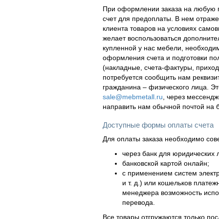
При оформлении заказа на любую п
счет для предоплаты. В нем отраж
клиента товаров на условиях самов
желает воспользоваться дополнител
купленной у нас мебели, необходи
оформления счета и подготовки по
(накладные, счета-фактуры, приходн
потребуется сообщить нам реквизи
гражданина – физического лица. Эт
sale@mebmetall.ru
, через мессендж
направить нам обычной почтой на 
Доступные формы оплаты счета
Для оплаты заказа необходимо сов
через банк для юридических л
банковской картой онлайн;
с применением систем элект
и т. д.) или кошельков плат
менеджера возможность испол
перевода.
Все товары отгружаются только по