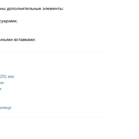
лены дополнительные элементы:
суарами;
чными вставками.
120) мм
мм
м
шница