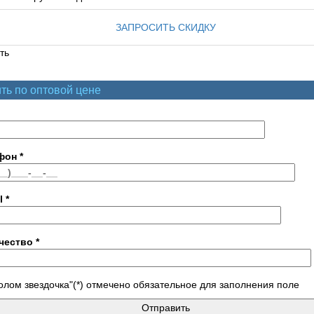
ЗАПРОСИТЬ СКИДКУ
ть
ть по оптовой цене
фон
*
l
*
чество
*
лом звездочка"(*) отмечено обязательное для заполнения поле