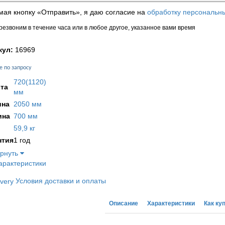
ая кнопку «Отправить», я даю согласие на
обработку персональн
езвоним в течение часа или в любое другое, указанное вами время
кул:
16969
е по запросу
720(1120)
та
мм
на
2050 мм
ина
700 мм
59,9 кг
нтия
1 год
ернуть
арактеристики
Условия доставки и оплаты
Описание
Характеристики
Как ку