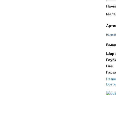
Нажим
Мы пер
Арти
Наличи
Высо
Шири
Глуб
Вес
Гара
Разв
Все х