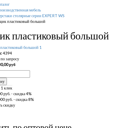
талог
роизводственная мебель
ерстаки столярные серии EXPERT WS
щик пластиковый большой
ик пластиковый большой
:
4394
по запросу
80,00
руб
ину
 1 клик
0 руб. - скидка 4%
00 руб. - скидка 8%
ь скидку
ить по оптовой цене