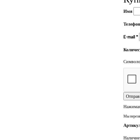
Имя
Телефо
E-mail
*
Количе
Символом
Нажимая 
Мы перезво
Артикул
Наличие 