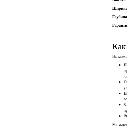
Ширин
Глубина
Гарант
Как
Вы може
П
п
л
О
ук
П
а
З
п
В
Мы ждем