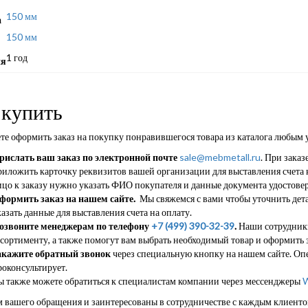
150 мм
а
150 мм
1 год
ия
 купить
те оформить заказ на покупку понравившегося товара из каталога любым 
рислать ваш заказ по электронной почте
sale@mebmetall.ru
. При заказ
риложить карточку реквизитов вашей организации для выставления счета н
ицо к заказу нужно указать ФИО покупателя и данные документа удостове
формить заказ на нашем сайте.
Мы свяжемся с вами чтобы уточнить дета
азать данные для выставления счета на оплату.
озвоните менеджерам по телефону
+7 (499) 390-32-39
.
Наши сотрудники
ссортименту, а также помогут вам выбрать необходимый товар и оформить з
акажите обратный звонок
через специальную кнопку на нашем сайте. Опе
роконсультирует.
ы также можете обратиться к специалистам компании через мессенджеры
W
 вашего обращения и заинтересованы в сотрудничестве с каждым клиенто