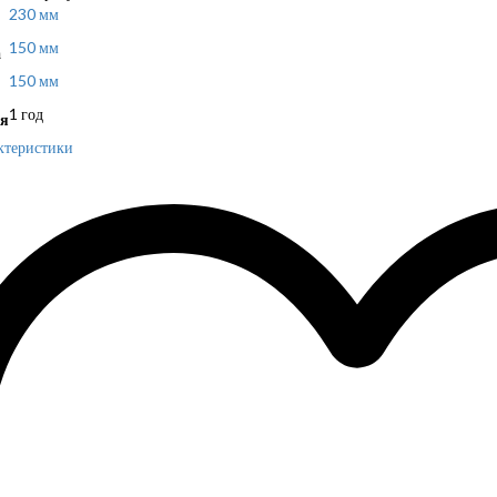
230 мм
150 мм
а
150 мм
1 год
я
ктеристики