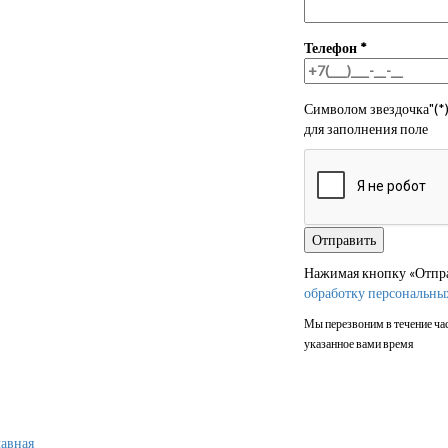
Телефон
*
Символом звездочка"(*)
для заполнения поле
Нажимая кнопку «Отправ
обработку персональны
Мы перезвоним в течение час
указанное вами время
авная