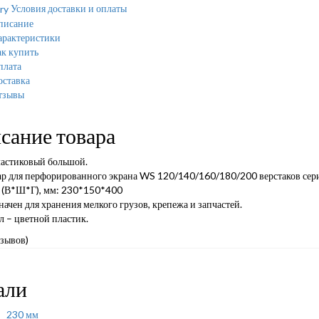
Условия доставки и оплаты
писание
арактеристики
к купить
плата
оставка
тзывы
сание товара
астиковый большой.
ар для перфорированного экрана WS 120/140/160/180/200 верстаков с
 (В*Ш*Г), мм: 230*150*400
ачен для хранения мелкого грузов, крепежа и запчастей.
 – цветной пластик.
тзывов)
али
230 мм