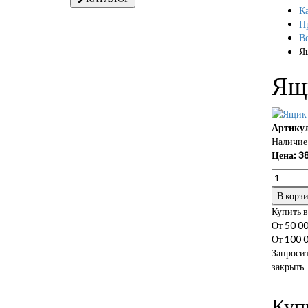
Ка
П
В
Я
Ящ
Артикул
Наличие 
Цена:
3
В корз
Купить в
От 50 00
От 100 0
Запросит
закрыть
Куп