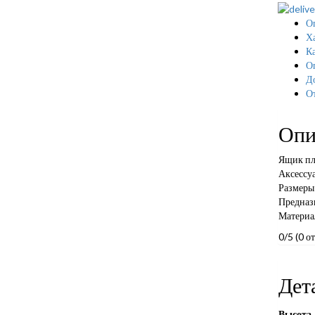
О
Х
Ка
О
Д
О
Опи
Ящик пл
Аксессу
Размеры
Предназн
Материал
0/5
(0 о
Дет
Высота