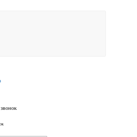
9
 звонок
ок