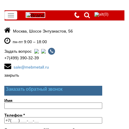
(0)
Toggle
navigation
Москва, Шоссе Энтузиастов, 56
пн-пт 9:00 – 18:00
Задать вопрос
+7(499) 390-32-39
sale@mebmetall.ru
закрыть
Заказать обратный звонок
Имя
Телефон
*