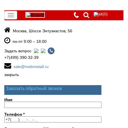
(0)
Toggle
navigation
Москва, Шоссе Энтузиастов, 56
пн-пт 9:00 – 18:00
Задать вопрос
+7(499) 390-32-39
sale@mebmetall.ru
закрыть
Заказать обратный звонок
Имя
Телефон
*