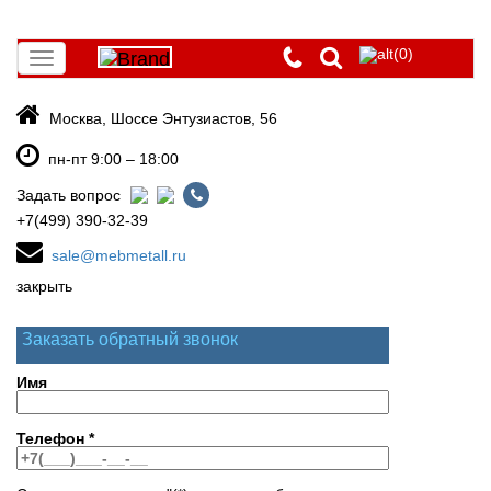
(0)
Toggle
navigation
Москва, Шоссе Энтузиастов, 56
пн-пт 9:00 – 18:00
Задать вопрос
+7(499) 390-32-39
sale@mebmetall.ru
закрыть
Заказать обратный звонок
Имя
Телефон
*