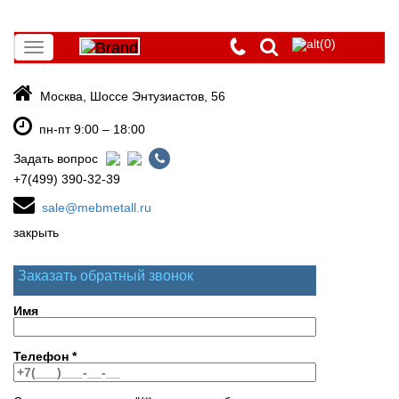
(0)
Toggle
navigation
Москва, Шоссе Энтузиастов, 56
пн-пт 9:00 – 18:00
Задать вопрос
+7(499) 390-32-39
sale@mebmetall.ru
закрыть
Заказать обратный звонок
Имя
Телефон
*