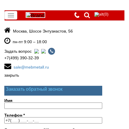
(0)
Toggle
navigation
Москва, Шоссе Энтузиастов, 56
пн-пт 9:00 – 18:00
Задать вопрос
+7(499) 390-32-39
sale@mebmetall.ru
закрыть
Заказать обратный звонок
Имя
Телефон
*