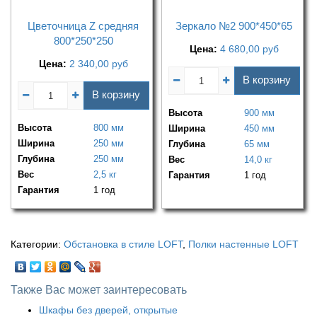
Цветочница Z средняя
Зеркало №2 900*450*65
800*250*250
Цена:
4 680,00
руб
Цена:
2 340,00
руб
В корзину
В корзину
Высота
900 мм
Высота
800 мм
Ширина
450 мм
Ширина
250 мм
Глубина
65 мм
Глубина
250 мм
Вес
14,0 кг
Вес
2,5 кг
Гарантия
1 год
Гарантия
1 год
Категории:
Обстановка в стиле LOFT
,
Полки настенные LOFT
Также Вас может заинтересовать
Шкафы без дверей, открытые