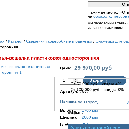
Нажимая кнопку «Отп
на
обработку персон
Мы перезвоним в течение
указанное вами время
ная
Каталог
Скамейки гардеробные и банкетки
Скамейки для ба
сторонняя
ья-вешалка пластиковая односторонняя
29 970,00
руб
Цена:
В корзину
От 50 000 руб. - скидка 4%
От 100 000 руб. - скидка 8%
Артикул:
7557
Наличие по запросу
Высота
1700 мм
закрыть
Ширина
2000 мм
Глубина
494 мм
Купить по оптовой цене