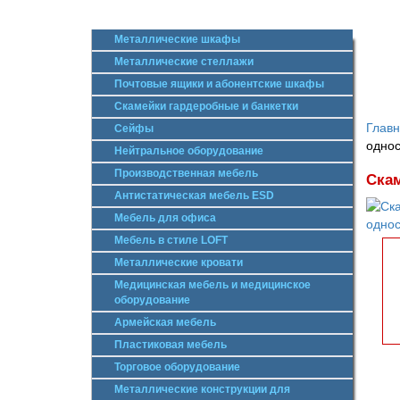
Металлические шкафы
Металлические стеллажи
Почтовые ящики и абонентские шкафы
Скамейки гардеробные и банкетки
Глав
Сейфы
одно
Нейтральное оборудование
Производственная мебель
Скам
Антистатическая мебель ESD
Мебель для офиса
Мебель в стиле LOFT
Металлические кровати
Медицинская мебель и медицинское
оборудование
Армейская мебель
Пластиковая мебель
Торговое оборудование
Металлические конструкции для