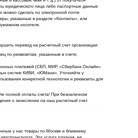
ые и кассовые чеки и т. д.) от покупателя
ты юридического лица либо паспортные данные
о можно сделать по электронной почте
еры, указанные в разделе «Контакты», или
бумажном носителе.
ершить перевод на расчетный счет организации:
иц по реквизитам, указанным в счете;
ронных платежей (СБП, МИР, «Сбербанк Онлайн»
ежных систем КИВИ, «ЮМани». Уточняйте у
ьзования конкретной технологии и реквизиты для
сле полной оплаты счета! При безналичном
ения о зачислении на наш расчетный счет.
нные у нас товары по Москве и ближнему
втотранспорта. Эта услуга платная, ее