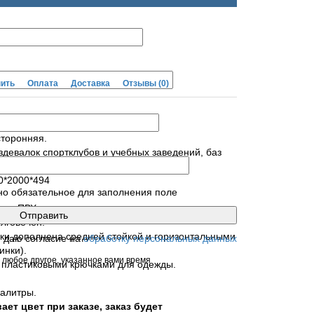
пить
Оплата
Доставка
Отзывы
(0)
торонняя.
девалок спортклубов и учебных заведений, баз
0*2000*494
но обязательное для заполнения поле
.
ого ПВХ.
олговечен.
ки дополнена средней стойкой и горизонтальными
я даю согласие на
обработку персональных данных
инки).
 любое другое, указанное вами время
 пластиковыми крючками для одежды.
алитры.
ает цвет при заказе, заказ будет