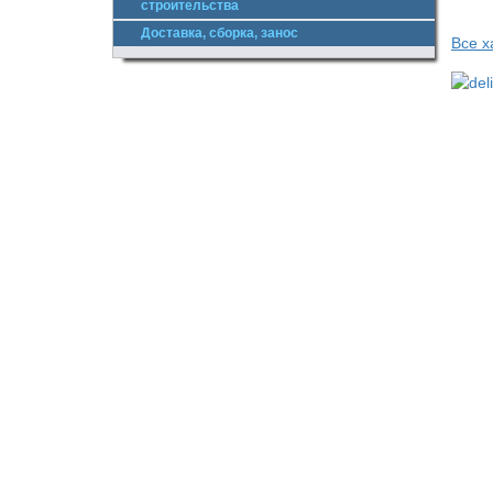
строительства
Доставка, сборка, занос
Все х