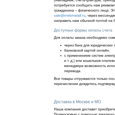
(накладные, счета-фактуры, приходн
потребуется сообщить нам реквизи
гражданина – физического лица. Эт
sale@mebmetall.ru
, через мессендж
направить нам обычной почтой на 
Доступные формы оплаты счета
Для оплаты заказа необходимо сов
через банк для юридических л
банковской картой онлайн;
с применением систем элект
и т. д.) или кошельков плат
менеджера возможность испол
перевода.
Все товары отгружаются только по
перечислении дождитесь подтвержд
Доставка в Москве и МО
Наша компания доставит приобрете
Подмосковью с помощью заказного а