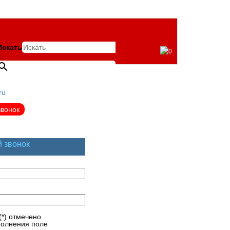
Искать
0
×
ru
звонок
й звонок
(*) отмечено
полнения поле