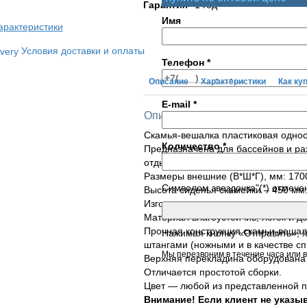
Гарантия
1 год
Имя
арактеристики
Условия доставки и оплаты
Телефон
*
Описание
Характеристики
Как ку
E-mail
*
Описание товара
Скамья-вешалка пластиковая однос
Количество
*
Предназначена для бассейнов и раз
отдыха.
Размеры внешние (В*Ш*Г), мм: 170
Символом звездочка"(*) отмече
Высота сиденья скамейки – 450 мм
Изготовлена из качественного жестк
Материал влагоустойчив, легок и д
Прочная конструкция скамьи-вешал
Нажимая кнопку «Отправить», 
штангами (ножными и в качестве сп
Мы перезвоним в течение часа или в
Верхняя перекладина оборудована
Отличается простотой сборки.
Цвет — любой из представленной п
Внимание! Если клиент не указыв