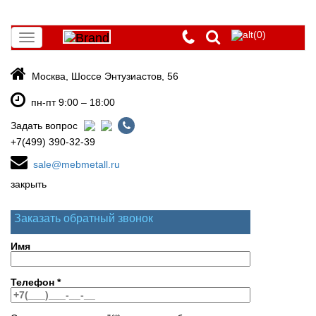
(0)
Toggle
navigation
Москва, Шоссе Энтузиастов, 56
пн-пт 9:00 – 18:00
Задать вопрос
+7(499) 390-32-39
sale@mebmetall.ru
закрыть
Заказать обратный звонок
Имя
Телефон
*