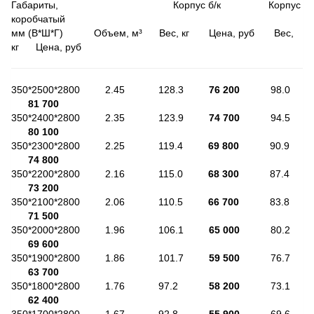
Габариты, Корпус б/к Корпус
коробчатый
мм (В*Ш*Г) Объем, м³ Вес, кг Цена, руб Вес,
кг Цена, руб
350*2500*2800 2.45 128.3
76 200
98.0
81 700
350*2400*2800 2.35 123.9
74 700
94.5
80 100
350*2300*2800 2.25 119.4
69 800
90.9
74 800
350*2200*2800 2.16 115.0
68 300
87.4
73 200
350*2100*2800 2.06 110.5
66 700
83.8
71 500
350*2000*2800 1.96 106.1
65 000
80.2
69 600
350*1900*2800 1.86 101.7
59 500
76.7
63 700
350*1800*2800 1.76 97.2
58 200
73.1
62 400
350*1700*2800 1.67 92.8
55 900
69.6