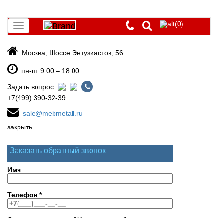
(0)
Toggle
navigation
Москва, Шоссе Энтузиастов, 56
пн-пт 9:00 – 18:00
Задать вопрос
+7(499) 390-32-39
sale@mebmetall.ru
закрыть
Заказать обратный звонок
Имя
Телефон
*