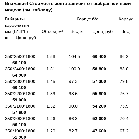
Внимание! Стоимость зонта зависит от выбранной вами
модели (см. таблицу).
Габариты, Корпус б/к Корпус
коробчатый
мм (В*Ш*Г) Объем, м³ Вес, кг Цена, руб Вес,
кг Цена, руб
350*2500*1800 1.58 104.5
60 400
86.2
66 100
350*2400*1800 1.51 100.9
58 800
83.0
64 900
350*2300*1800 1.45 97.3
57 300
79.8
60 100
350*2200*1800 1.39 93.6
55 800
76.7
59 000
350*2100*1800 1.32 90.0
54 200
73.5
57 600
350*2000*1800 1.26 86.3
52 600
70.4
56 100
350*1900*1800 1.20 82.7
47 600
67.2
51 900