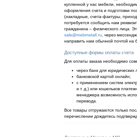
купленной у нас мебели, необходи
оформления счета и подготовки по
(накладные, счета-фактуры, приходн
потребуется сообщить нам реквизи
гражданина – физического лица. Эт
sale@mebmetall.ru
, через мессендж
направить нам обычной почтой на 
Доступные формы оплаты счета
Для оплаты заказа необходимо сов
через банк для юридических л
банковской картой онлайн;
с применением систем элект
и т. д.) или кошельков плат
менеджера возможность испол
перевода.
Все товары отгружаются только по
перечислении дождитесь подтвержд