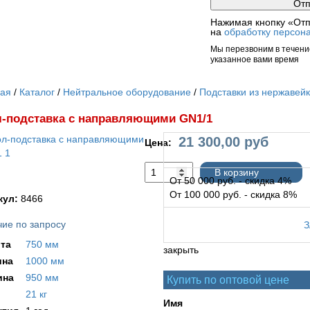
Нажимая кнопку «Отп
на
обработку персон
Мы перезвоним в течение
указанное вами время
ная
Каталог
Нейтральное оборудование
Подставки из нержавей
-подставка c направляющими GN1/1
21 300,00
руб
Цена:
В корзину
От 50 000 руб. - скидка 4%
От 100 000 руб. - скидка 8%
кул:
8466
ие по запросу
та
750 мм
закрыть
на
1000 мм
ина
950 мм
Купить по оптовой цене
21 кг
Имя