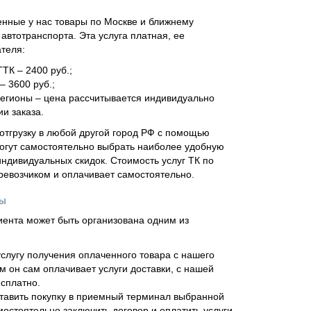
нные у нас товары по Москве и ближнему
втотранспорта. Эта услуга платная, ее
ателя:
ТТК – 2400 руб.;
– 3600 руб.;
регионы – цена рассчитывается индивидуально
и заказа.
отгрузку в любой другой город РФ с помощью
огут самостоятельно выбрать наиболее удобную
ндивидуальных скидок. Стоимость услуг ТК по
еревозчиком и оплачивает самостоятельно.
ны
иента может быть организована одним из
слугу получения оплаченного товара с нашего
м он сам оплачивает услуги доставки, с нашей
сплатно.
тавить покупку в приемный терминал выбранной
мостоятельно заключить договор и оплатить услуги