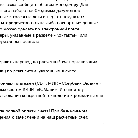
мо также сообщить об этом менеджеру. Для
лного набора необходимых документов
ые и кассовые чеки и т. д.) от покупателя
ты юридического лица либо паспортные данные
о можно сделать по электронной почте
еры, указанные в разделе «Контакты», или
бумажном носителе.
ершить перевод на расчетный счет организации:
иц по реквизитам, указанным в счете;
ронных платежей (СБП, МИР, «Сбербанк Онлайн»
ежных систем КИВИ, «ЮМани». Уточняйте у
ьзования конкретной технологии и реквизиты для
сле полной оплаты счета! При безналичном
ения о зачислении на наш расчетный счет.