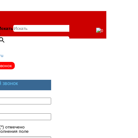
Искать
0
×
ru
звонок
й звонок
(*) отмечено
полнения поле