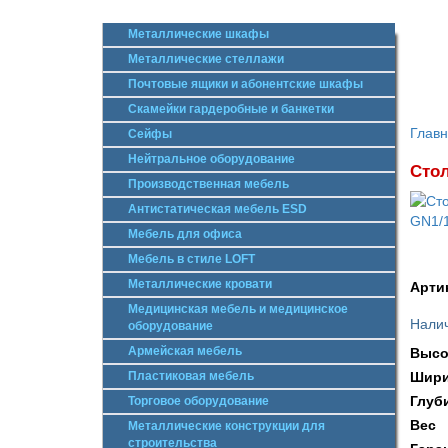
Металлические шкафы
Металлические стеллажи
Почтовые ящики и абонентские шкафы
Скамейки гардеробные и банкетки
Глав
Сейфы
Нейтральное оборудование
Стол
Производственная мебель
Антистатическая мебель ESD
Мебель для офиса
Мебель в стиле LOFT
Металлические кровати
Арти
Медицинская мебель и медицинское
Налич
оборудование
Армейская мебель
Высо
Пластиковая мебель
Шири
Глуб
Торговое оборудование
Вес
Металлические конструкции для
строительства