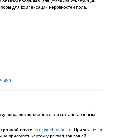
 обвязку профилем для усиления конструкции.
поры для компенсации неровностей пола.
SI430
пку понравившегося товара из каталога любым
ктронной почте
sale@mebmetall.ru
. При заказе на
ужно приложить карточку реквизитов вашей