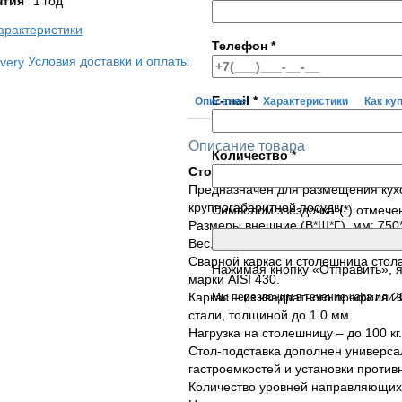
нтия
1 год
арактеристики
Телефон
*
Условия доставки и оплаты
E-mail
*
Описание
Характеристики
Как ку
Описание товара
Количество
*
Стол-подставка c направляющим
Предназначен для размещения кухо
крупногабаритной посуды.
Символом звездочка"(*) отмече
Размеры внешние (В*Ш*Г), мм: 750
Вес, кг: 21,0
Сварной каркас и столешница стол
Нажимая кнопку «Отправить», 
марки AISI 430.
Каркас – из квадратного профиля 
Мы перезвоним в течение часа или в
стали, толщиной до 1.0 мм.
Нагрузка на столешницу – до 100 кг.
Стол-подставка дополнен универс
гастроемкостей и установки против
Количество уровней направляющих 