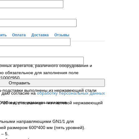
пить
Оплата
Доставка
Отзывы
и GN1/1.
нных агрегатов, различного оборудования и
но обязательное для заполнения поле
*1000*950
а-подставки выполнены из нержавеющей стали
я даю согласие на
обработку персональных данных
20*20 мм, столешница – из листовой нержавеющей
 любое другое, указанное вами время
альными направляющими GN1/1 для
ней размером 600*400 мм (пять уровней).
– 5.