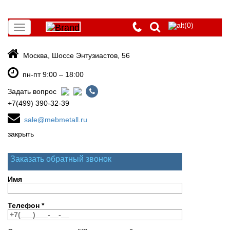
(0)
Toggle
navigation
Москва, Шоссе Энтузиастов, 56
пн-пт 9:00 – 18:00
Задать вопрос
+7(499) 390-32-39
sale@mebmetall.ru
закрыть
Заказать обратный звонок
Имя
Телефон
*