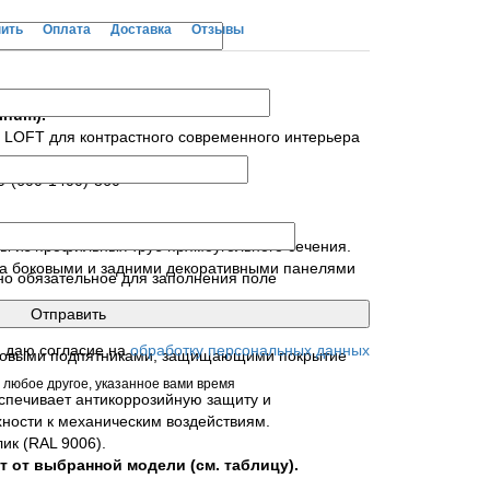
пить
Оплата
Доставка
Отзывы
inum).
е LOFT для контрастного современного интерьера
.
0*(600-1400)*360
ы из профильных труб прямоугольного сечения.
на боковыми и задними декоративными панелями
но обязательное для заполнения поле
, цвет декоративного покрытия зависит от модели
я даю согласие на
обработку персональных данных
иковыми подпятниками, защищающими покрытие
 любое другое, указанное вами время
спечивает антикоррозийную защиту и
хности к механическим воздействиям.
ик (RAL 9006).
т от выбранной модели (см. таблицу).