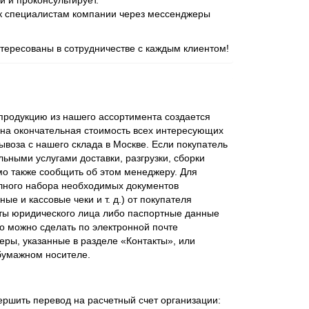
и и проконсультирует.
 к специалистам компании через мессенджеры
ересованы в сотрудничестве с каждым клиентом!
родукцию из нашего ассортимента создается
ена окончательная стоимость всех интересующих
ывоза с нашего склада в Москве. Если покупатель
ьными услугами доставки, разгрузки, сборки
мо также сообщить об этом менеджеру. Для
лного набора необходимых документов
ые и кассовые чеки и т. д.) от покупателя
ты юридического лица либо паспортные данные
о можно сделать по электронной почте
еры, указанные в разделе «Контакты», или
бумажном носителе.
ершить перевод на расчетный счет организации: