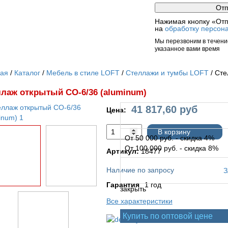
Нажимая кнопку «Отп
на
обработку персон
Мы перезвоним в течение
указанное вами время
ная
Каталог
Мебель в стиле LOFT
Стеллажи и тумбы LOFT
Сте
лаж открытый СО-6/36 (aluminum)
41 817,60
руб
Цена:
В корзину
От 50 000 руб. - скидка 4%
От 100 000 руб. - скидка 8%
Артикул:
18477
Наличие по запросу
Гарантия
1 год
закрыть
Все характеристики
Купить по оптовой цене
Условия доставки и опла