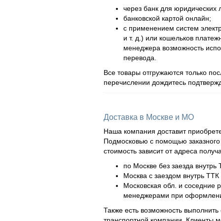
через банк для юридических л
банковской картой онлайн;
с применением систем элект
и т. д.) или кошельков плат
менеджера возможность испол
перевода.
Все товары отгружаются только по
перечислении дождитесь подтвержд
Доставка в Москве и МО
Наша компания доставит приобрете
Подмосковью с помощью заказного а
стоимость зависит от адреса получ
по Москве без заезда внутрь 
Москва с заездом внутрь ТТК 
Московская обл. и соседние 
менеджерами при оформлени
Также есть возможность выполнить 
транспортной компании. Клиенты м