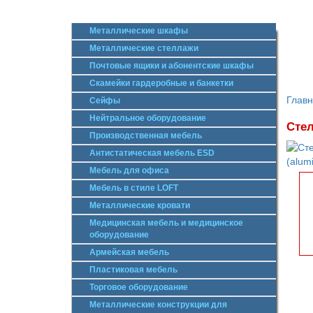
Металлические шкафы
Металлические стеллажи
Почтовые ящики и абонентские шкафы
Скамейки гардеробные и банкетки
Глав
Сейфы
Нейтральное оборудование
Стел
Производственная мебель
Антистатическая мебель ESD
Мебель для офиса
Мебель в стиле LOFT
Металлические кровати
Медицинская мебель и медицинское
оборудование
Армейская мебель
Пластиковая мебель
Торговое оборудование
Металлические конструкции для