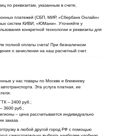
иц по реквизитам, указанным в счете;
ронных платежей (СБП, МИР, «Сбербанк Онлайн»
ежных систем КИВИ, «ЮМани». Уточняйте у
ьзования конкретной технологии и реквизиты для
сле полной оплаты счета! При безналичном
ения о зачислении на наш расчетный счет.
нные у нас товары по Москве и ближнему
втотранспорта. Эта услуга платная, ее
ателя:
ТТК – 2400 руб.;
– 3600 руб.;
регионы – цена рассчитывается индивидуально
и заказа.
отгрузку в любой другой город РФ с помощью
огут самостоятельно выбрать наиболее удобную