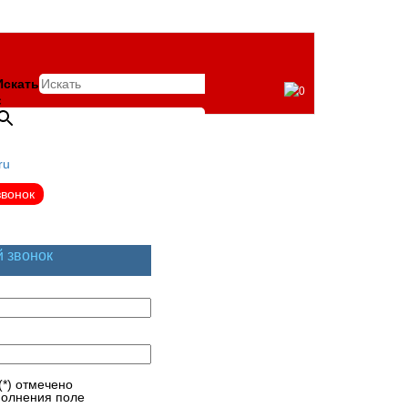
Искать
0
×
ru
звонок
й звонок
(*) отмечено
полнения поле