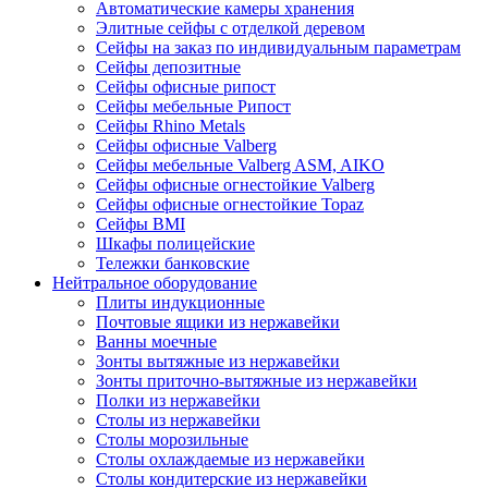
Автоматические камеры хранения
Элитные сейфы с отделкой деревом
Сейфы на заказ по индивидуальным параметрам
Сейфы депозитные
Сейфы офисные рипост
Сейфы мебельные Рипост
Сейфы Rhino Metals
Сейфы офисные Valberg
Сейфы мебельные Valberg ASM, AIKO
Сейфы офисные огнестойкие Valberg
Сейфы офисные огнестойкие Topaz
Сейфы ВМI
Шкафы полицейские
Тележки банковские
Нейтральное оборудование
Плиты индукционные
Почтовые ящики из нержавейки
Ванны моечные
Зонты вытяжные из нержавейки
Зонты приточно-вытяжные из нержавейки
Полки из нержавейки
Столы из нержавейки
Столы морозильные
Столы охлаждаемые из нержавейки
Столы кондитерские из нержавейки