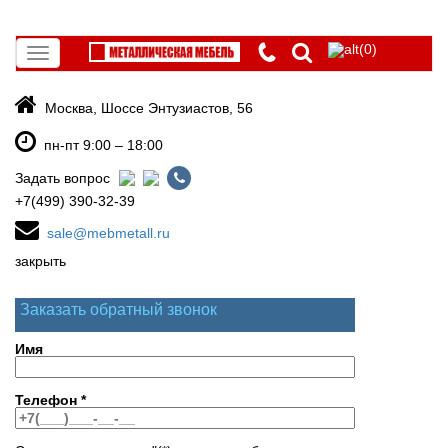
(0)
Toggle
navigation
Москва, Шоссе Энтузиастов, 56
пн-пт 9:00 – 18:00
Задать вопрос
+7(499) 390-32-39
sale@mebmetall.ru
закрыть
Заказать обратный звонок
Имя
Телефон
*