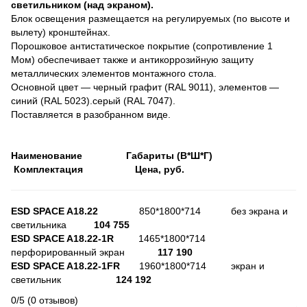
светильником (над экраном).
Блок освещения размещается на регулируемых (по высоте и
вылету) кронштейнах.
Порошковое антистатическое покрытие (сопротивление 1
Мом) обеспечивает также и антикоррозийную защиту
металлических элементов монтажного стола.
Основной цвет — черный графит (RAL 9011), элементов —
синий (RAL 5023).серый (RAL 7047).
Поставляется в разобранном виде.
Наименование Габариты (В*Ш*Г)
Комплектация Цена, руб.
ESD SPACE A18.22
850*1800*714 без экрана и
светильника
104 755
ESD SPACE A18.22-1R
1465*1800*714
перфорированный экран
117 190
ESD SPACE A18.22-1FR
1960*1800*714 экран и
светильник
124 192
0/5
(0 отзывов)