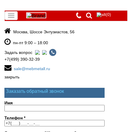
(0)
Toggle
navigation
Москва, Шоссе Энтузиастов, 56
пн-пт 9:00 – 18:00
Задать вопрос
+7(499) 390-32-39
sale@mebmetall.ru
закрыть
Заказать обратный звонок
Имя
Телефон
*