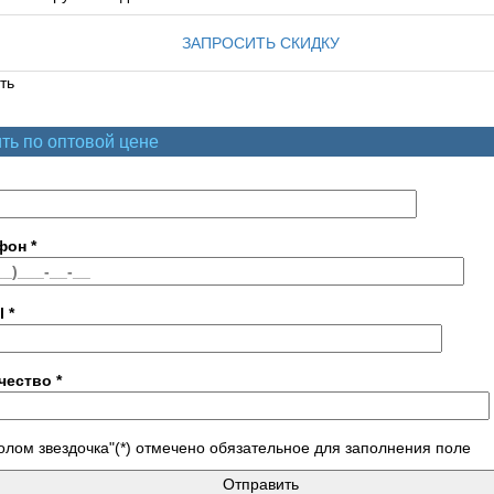
ЗАПРОСИТЬ СКИДКУ
ть
ть по оптовой цене
фон
*
l
*
чество
*
лом звездочка"(*) отмечено обязательное для заполнения поле