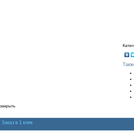
Катег
Такж
закрыть
Заказ в 1 клик