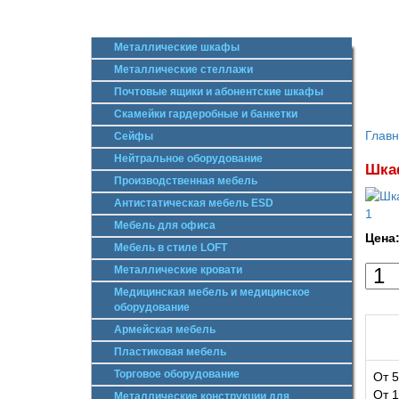
Металлические шкафы
Металлические стеллажи
Почтовые ящики и абонентские шкафы
Скамейки гардеробные и банкетки
Глав
Сейфы
Нейтральное оборудование
Шкаф
Производственная мебель
Антистатическая мебель ESD
Мебель для офиса
Цена
Мебель в стиле LOFT
Металлические кровати
Медицинская мебель и медицинское
оборудование
Армейская мебель
Пластиковая мебель
Торговое оборудование
От 5
От 1
Металлические конструкции для