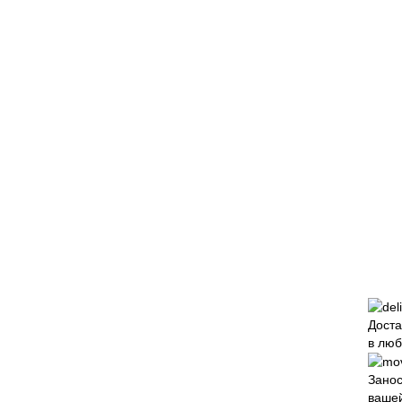
Доста
в люб
Зано
вашей