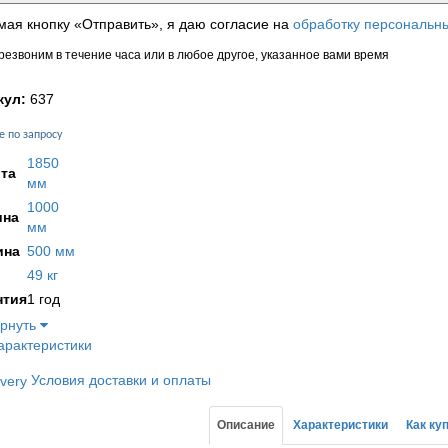
ая кнопку «Отправить», я даю согласие на
обработку персональн
езвоним в течение часа или в любое другое, указанное вами время
кул:
637
е по запросу
1850
та
мм
1000
на
мм
ина
500 мм
49 кг
нтия
1 год
ернуть
арактеристики
Условия доставки и оплаты
Описание
Характеристики
Как ку