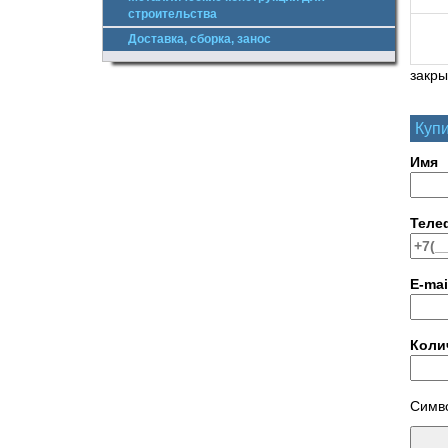
строительства
Доставка, сборка, занос
закры
Купи
Имя
Теле
E-mai
Коли
Симво