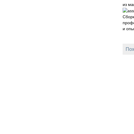
из ма
Сборк
проф
и оп
Пох