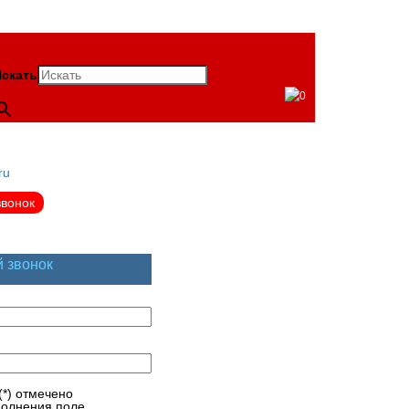
скать
0
ru
звонок
й звонок
(*) отмечено
полнения поле