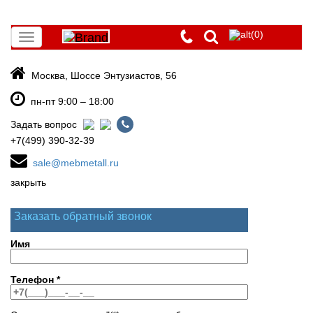
(0)
Toggle
navigation
Москва, Шоссе Энтузиастов, 56
пн-пт 9:00 – 18:00
Задать вопрос
+7(499) 390-32-39
sale@mebmetall.ru
закрыть
Заказать обратный звонок
Имя
Телефон
*