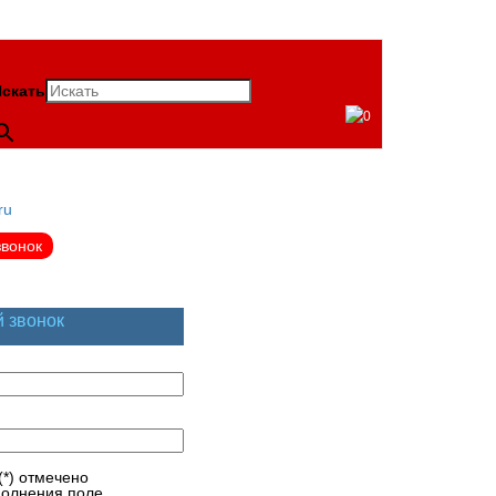
скать
0
ru
звонок
й звонок
(*) отмечено
полнения поле