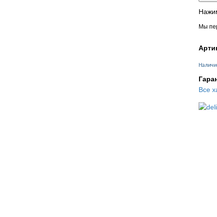
Нажим
Мы пер
Арти
Наличи
Гара
Все х