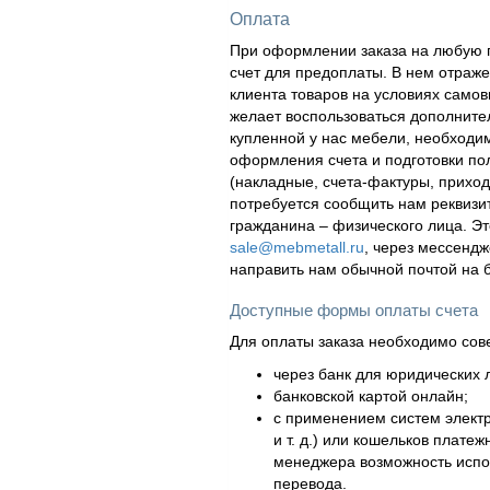
Оплата
При оформлении заказа на любую п
счет для предоплаты. В нем отраж
клиента товаров на условиях самов
желает воспользоваться дополнител
купленной у нас мебели, необходи
оформления счета и подготовки по
(накладные, счета-фактуры, приходн
потребуется сообщить нам реквизи
гражданина – физического лица. Эт
sale@mebmetall.ru
, через мессендж
направить нам обычной почтой на 
Доступные формы оплаты счета
Для оплаты заказа необходимо сов
через банк для юридических л
банковской картой онлайн;
с применением систем элект
и т. д.) или кошельков плат
менеджера возможность испол
перевода.