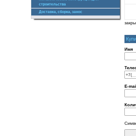
строительства
Доставка, сборка, занос
закры
Купи
Имя
Теле
E-mai
Коли
Симво