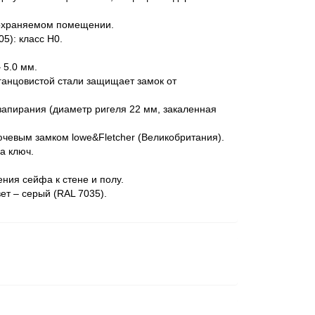
 охраняемом помещении.
5): класс Н0.
 5.0 мм.
анцовистой стали защищает замок от
запирания (диаметр ригеля 22 мм, закаленная
евым замком lowe&Fletcher (Великобритания).
а ключ.
ния сейфа к стене и полу.
ет – серый (RАL 7035).