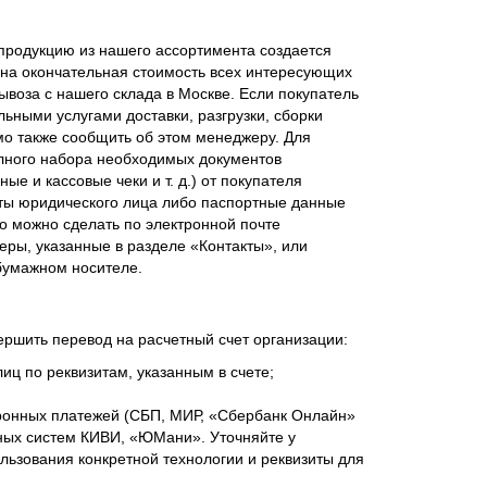
родукцию из нашего ассортимента создается
ена окончательная стоимость всех интересующих
ывоза с нашего склада в Москве. Если покупатель
ьными услугами доставки, разгрузки, сборки
мо также сообщить об этом менеджеру. Для
лного набора необходимых документов
ые и кассовые чеки и т. д.) от покупателя
ты юридического лица либо паспортные данные
о можно сделать по электронной почте
еры, указанные в разделе «Контакты», или
бумажном носителе.
ершить перевод на расчетный счет организации:
иц по реквизитам, указанным в счете;
ронных платежей (СБП, МИР, «Сбербанк Онлайн»
ежных систем КИВИ, «ЮМани». Уточняйте у
ьзования конкретной технологии и реквизиты для