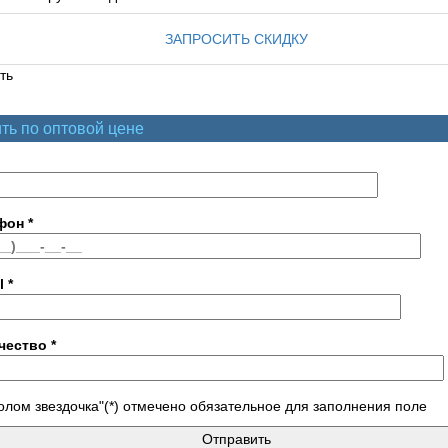
ЗАПРОСИТЬ СКИДКУ
ть
ть по оптовой цене
фон
*
l
*
чество
*
лом звездочка"(*) отмечено обязательное для заполнения поле