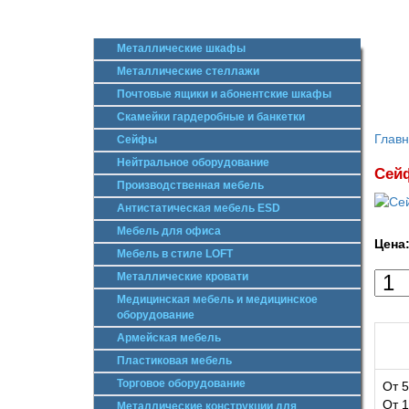
Металлические шкафы
Металлические стеллажи
Почтовые ящики и абонентские шкафы
Скамейки гардеробные и банкетки
Глав
Сейфы
Нейтральное оборудование
Сей
Производственная мебель
Антистатическая мебель ESD
Мебель для офиса
Цена
Мебель в стиле LOFT
Металлические кровати
Медицинская мебель и медицинское
оборудование
Армейская мебель
Пластиковая мебель
Торговое оборудование
От 5
От 1
Металлические конструкции для