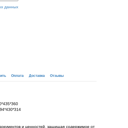
ых данных
пить
Оплата
Доставка
Отзывы
0*435*360
994*430*314
документов и ценностей, защищая содержимое от