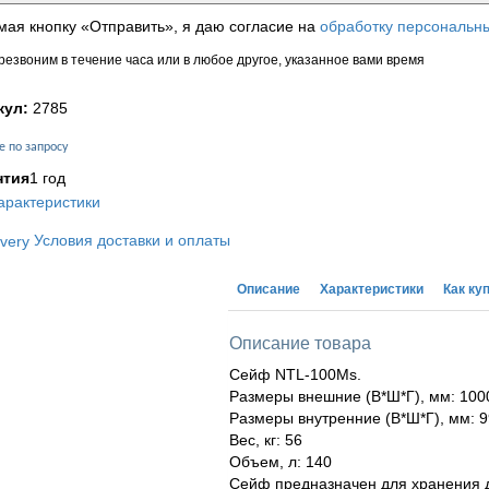
ая кнопку «Отправить», я даю согласие на
обработку персональн
езвоним в течение часа или в любое другое, указанное вами время
кул:
2785
е по запросу
нтия
1 год
арактеристики
Условия доставки и оплаты
Описание
Характеристики
Как ку
Описание товара
Сейф NTL-100Ms.
Размеры внешние (В*Ш*Г), мм: 100
Размеры внутренние (В*Ш*Г), мм: 
Вес, кг: 56
Объем, л: 140
Сейф предназначен для хранения 