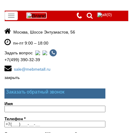
(0)
Toggle
navigation
Москва, Шоссе Энтузиастов, 56
пн-пт 9:00 – 18:00
Задать вопрос
+7(499) 390-32-39
sale@mebmetall.ru
закрыть
Заказать обратный звонок
Имя
Телефон
*