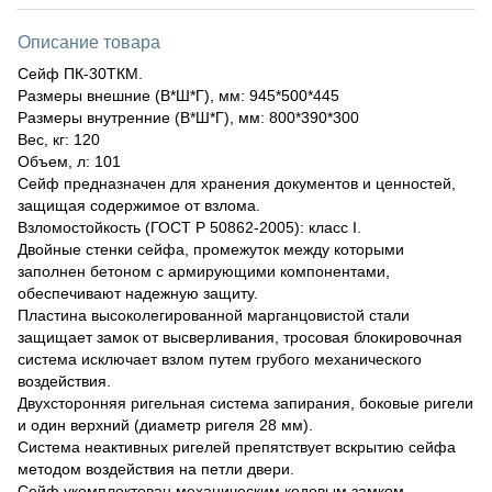
Описание товара
Сейф ПК-30ТКМ.
Размеры внешние (В*Ш*Г), мм: 945*500*445
Размеры внутренние (В*Ш*Г), мм: 800*390*300
Вес, кг: 120
Объем, л: 101
Сейф предназначен для хранения документов и ценностей,
защищая содержимое от взлома.
Взломостойкость (ГОСТ Р 50862-2005): класс I.
Двойные стенки сейфа, промежуток между которыми
заполнен бетоном c армирующими компонентами,
обеспечивают надежную защиту.
Пластина высоколегированной марганцовистой стали
защищает замок от высверливания, тросовая блокировочная
система исключает взлом путем грубого механического
воздействия.
Двухсторонняя ригельная система запирания, боковые ригели
и один верхний (диаметр ригеля 28 мм).
Система неактивных ригелей препятствует вскрытию сейфа
методом воздействия на петли двери.
Сейф укомплектован механическим кодовым замком