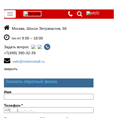
(0)
Toggle
navigation
Москва, Шоссе Энтузиастов, 56
пн-пт 9:00 – 18:00
Задать вопрос
+7(499) 390-32-39
sale@mebmetall.ru
закрыть
Заказать обратный звонок
Имя
Телефон
*